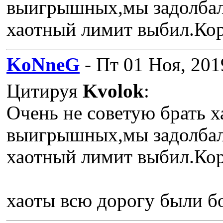
выигрышных,мы задолбали
хаотный лимит выбил.Кор
KoNneG
- Пт 01 Ноя, 201
Цитируя
Kvolok
:
Очень не советую брать х
выигрышных,мы задолбали
хаотный лимит выбил.Кор
хаоты всю дорогу были б