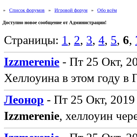
»
Список форумов
»
Игровой форум
»
Обо всём
Доступно новое сообщение от Администрации!
Страницы:
1
,
2
,
3
,
4
,
5
,
6
,
Izzmerenie
- Пт 25 Окт, 2
Хеллоуина в этом году в 
Леонор
- Пт 25 Окт, 2019
Izzmerenie
, хеллоуин чер