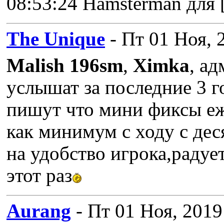
08:53:24 Hamsterman для [
The Unique
- Пт 01 Ноя, 
Malish 196sm
,
Ximka
, а
услышат за последние 3 г
пишут что мини фиксы еже
как минимум с ходу с дес
на удобство игрока,радует
этот раз
Aurang
- Пт 01 Ноя, 2019