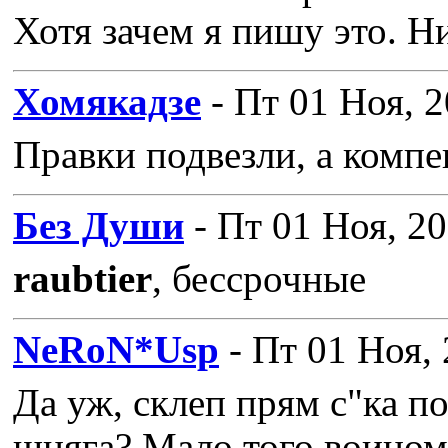
Хотя зачем я пишу это. Н
Хомякадзе
- Пт 01 Ноя, 2
Правки подвезли, а компен
Без Души
- Пт 01 Ноя, 20
raubtier
, бессрочные
NeRoN*Usp
- Пт 01 Ноя, 
Да уж, склеп прям с"ка п
шняга? Мало того воином 