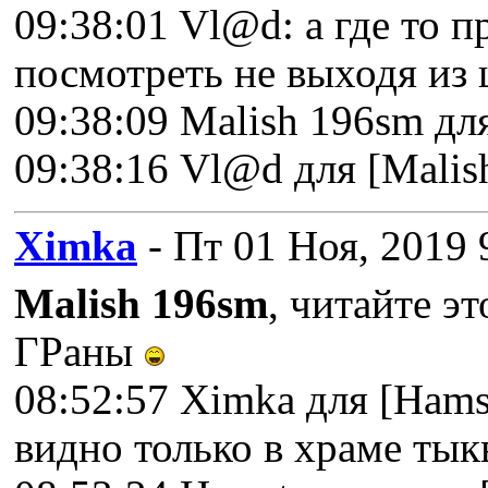
09:38:01 Vl@d: а где то 
посмотреть не выходя из
09:38:09 Malish 196sm дл
09:38:16 Vl@d для [Malis
Ximka
- Пт 01 Ноя, 2019 
Malish 196sm
, читайте э
ГРаны
08:52:57 Ximka для [Hams
видно только в храме ты