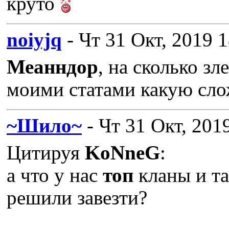
круто
noiyjq
- Чт 31 Окт, 2019 
Меанндор
, на сколько зл
моими статами какую сло
~Шило~
- Чт 31 Окт, 201
Цитируя
KoNneG
:
а что у нас
топ
кланы и та
решили завезти?