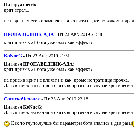
Цитируя
metrix
:
крит стрел...
не надо, нам его кс заменяет .. а вот измат уже порядком задрал
ПРОПАВЕДНИК-АДА
- Пт 23 Авг, 2019 21:48
крит призыв 21 бота уже был? как эффект?
KoNneG
- Пт 23 Авг, 2019 21:51
Цитируя
ПРОПАВЕДНИК-АДА
:
крит призыв 21 бота уже был? как эффект?
на призыв крит не влияет ни как, кроме не тратицца прочка.
Для свитков изгнания и свитков призыва в случае критическог
СосискоЧеловек
- Пт 23 Авг, 2019 22:18
Цитируя
KoNneG
:
Для свитков изгнания и свитков призыва в случае критическог
Как-то глупо,лучше бы параметры бота апались в два раза