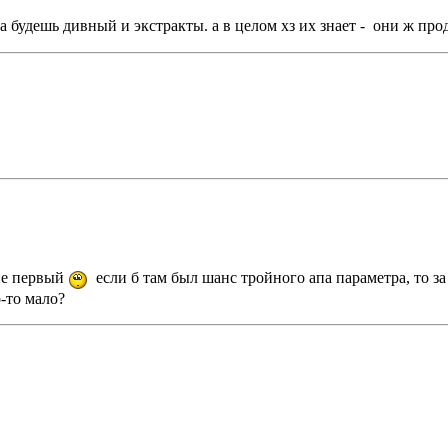
а будешь дивный и экстракты. а в целом хз их знает - они ж про
 не первый
если б там был шанс тройного апа параметра, то за
о-то мало?