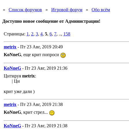
»
Список форумов
»
Игровой форум
»
Обо всём
Доступно новое сообщение от Администрации!
Страницы:
1
,
2
,
3
,
4
,
5
,
6
,
7
, ..,
158
metrix
- Пт 23 Авг, 2019 20:49
KoNneG
, еще крит попроси
KoNneG
- Пт 23 Авг, 2019 21:36
Цитируя
metrix
:
| Ци
крит уже дали )
metrix
- Пт 23 Авг, 2019 21:38
KoNneG
, крит стрел...
KoNneG
- Пт 23 Авг, 2019 21:38