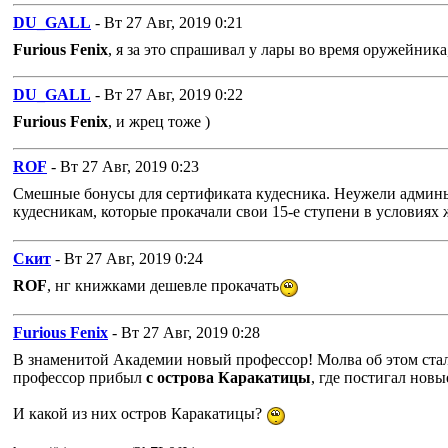
DU_GALL
- Вт 27 Авг, 2019 0:21
Furious Fenix
, я за это спрашивал у лары во время оружейника
DU_GALL
- Вт 27 Авг, 2019 0:22
Furious Fenix
, и жрец тоже )
ROF
- Вт 27 Авг, 2019 0:23
Смешные бонусы для сертификата кудесника. Неужели админы до
кудесникам, которые прокачали свои 15-е ступени в условиях
Скит
- Вт 27 Авг, 2019 0:24
ROF
, нг книжками дешевле прокачать
Furious Fenix
- Вт 27 Авг, 2019 0:28
В знаменитой Академии новый профессор! Молва об этом стала
профессор прибыл
с острова Каракатицы
, где постигал нов
И какой из них остров Каракатицы?