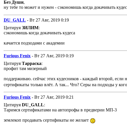
Без Души
,
ну тебе то может и нужен - сэкономишь когда докачивать кудес
DU_GALL
- Вт 27 Авг, 2019 0:19
Цитируя
ЗИЛИМ
:
сэкономишь когда докачивать кудеса
качается подходами с академии
Furious Fenix
- Вт 27 Авг, 2019 0:19
Цитируя
Тарраска
:
профит там мизерный
поддерживаю. сейчас этих кудесников - каждый второй, если
сертификаты только влёт. А так... Что? Серы на подходы у ког
Furious Fenix
- Вт 27 Авг, 2019 0:21
Цитируя
DU_GALL
:
Таримся сертификатами на автопрофы в предверии МП-3
землекоп продавать сертификаты не желает