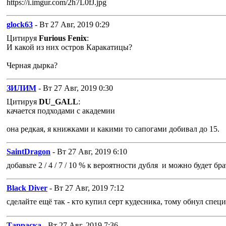
https://i.imgur.com/2h7L0fJ.jpg
glock63
- Вт 27 Авг, 2019 0:29
Цитируя
Furious Fenix
:
И какой из них остров Каракатицы?
Черная дырка?
ЗИЛИМ
- Вт 27 Авг, 2019 0:30
Цитируя
DU_GALL
:
качается подходами с академии
она редкая, я книжками и какими то сапогами добивал до 15.
SaintDragon
- Вт 27 Авг, 2019 6:10
добавьте 2 / 4 / 7 / 10 % к вероятности дубля и можно будет бра
Black Diver
- Вт 27 Авг, 2019 7:12
сделайте ещё так - кто купил серт кудесника, тому обнул спец
Тарраска
- Вт 27 Авг, 2019 7:36