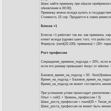
Шанс найти приманку при обыске прибрежного с
обновление в 00:00).
Приманку можно всегда купить в государствен
Стоимость 15 сер. Продается в лавке ремесле
Блесна +1
Блесна +1 работает так же, как приманка, хар
клюет всегда (однако шанс того, что рыба со
Формула: (rand(20,100)- приманка) < (30+ пар
Рост профессии
Сокращение_времени_подхода = 20%, если ес
если его размер превышает бонус от абилки;
Базовое_время_на_подход = 50 - floor(Уровень
Время_на_подход = Базовое_время_на_подход
Время_на_подход не может составлять менее 
При успешном улове происходит увеличение 
Опыт = ceil(1 + Уровень_профессии / 3).
Шанс_роста_профессии = round(35 + Тихая_жизн
Шанс_роста_профессии не может быть менее