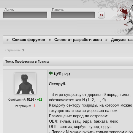
Логин:
Пароль:
»
Список форумов
»
Слово от разработчиков
»
Документа
Страницы:
1
Тема:
Профессии в Гранях
ЦУП
[12]
Лесоруб.
- В игре существуют деревья 9 пород: тилья, 
5126
+82
обозначаются как N (1, 2, …, 9).
Сообщений:
/
Каждому сектору природы, на котором можно 
−4
Репутация:
текущее количество деревьев на нем.
Размещение пород по островам:
ОВЛ: тилья, эзац, эдра, бакката, лекс
ОПП: сентис, корбус, купер, церус
- Породу N можно рубить только топором с бо