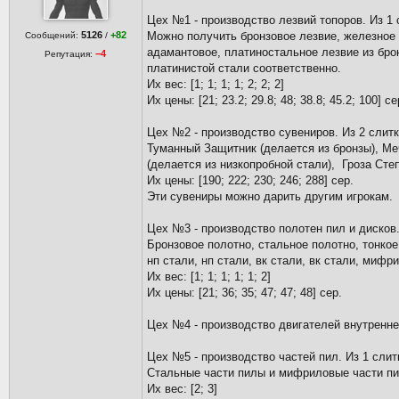
Цех №1 - производство лезвий топоров. Из 1 
5126
+82
Можно получить бронзовое лезвие, железное 
Сообщений:
/
адамантовое, платиностальное лезвие из бро
−4
Репутация:
платинистой стали соответственно.
Их вес: [1; 1; 1; 1; 2; 2; 2]
Их цены: [21; 23.2; 29.8; 48; 38.8; 45.2; 100] се
Цех №2 - производство сувениров. Из 2 слитк
Туманный Защитник (делается из бронзы), Меч
(делается из низкопробной стали), Гроза Сте
Их цены: [190; 222; 230; 246; 288] сер.
Эти сувениры можно дарить другим игрокам.
Цех №3 - производство полотен пил и дисков.
Бронзовое полотно, стальное полотно, тонкое
нп стали, нп стали, вк стали, вк стали, мифр
Их вес: [1; 1; 1; 1; 1; 2]
Их цены: [21; 36; 35; 47; 47; 48] сер.
Цех №4 - производство двигателей внутреннег
Цех №5 - производство частей пил. Из 1 слит
Стальные части пилы и мифриловые части пи
Их вес: [2; 3]