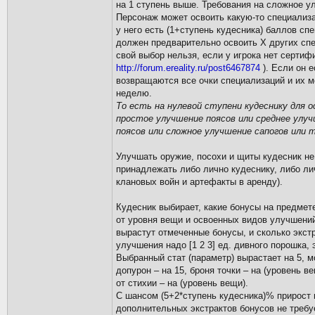
на 1 ступень выше. Требования на сложное у
Персонаж может освоить какую-то специализа
у него есть (1+ступень кудесника) баллов с
должен предварительно освоить Х других спе
свой выбор нельзя, если у игрока нет сертиф
http://forum.ereality.ru/post6467874
). Если он е
возвращаются все очки специализаций и их м
неделю.
То есть на нулевой ступени кудеснику для 
простое улучшение поясов или среднее улуч
поясов или сложное улучшение сапогов или 
Улучшать оружие, посохи и щиты кудесник не
принадлежать либо лично кудеснику, либо ли
клановых войн и артефакты в аренду).
Кудесник выбирает, какие бонусы на предмете
от уровня вещи и освоенных видов улучшений
вырастут отмеченные бонусы, и сколько экст
улучшения надо [1 2 3] ед. дивного порошка,
Выбранный стат (параметр) вырастает на 5, м
допурон – на 15, броня точки – на (уровень в
от стихии – на (уровень вещи).
С шансом (5+2*ступень кудесника)% прирост 
дополнительных экстрактов бонусов не требу