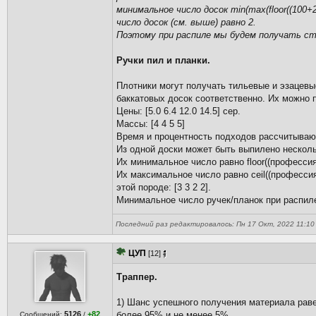
минимальное число досок min(max(floor((100+2
число досок (см. выше) равно 2.
Поэтому при распиле мы будем получать ст
Ручки пил и планки.
Плотники могут получать тильевые и эзацевые
баккатовых досок соответственно. Их можно по
Цены: [5.0 6.4 12.0 14.5] сер.
Массы: [4 4 5 5]
Время и процентность подходов рассчитываютс
Из одной доски может быть выпилено несколь
Их минимальное число равно floor((профессия
Их максимальное число равно ceil((професси
этой породе: [3 3 2 2].
Минимальное число ручек/планок при распил
Последний раз редактировалось: Пн 17 Окт, 2022 11:10 Д
ЦУП
[12]
Траппер.
1) Шанс успешного получения материала раве
5126
+82
более 95% и не менее 5%.
Сообщений:
/