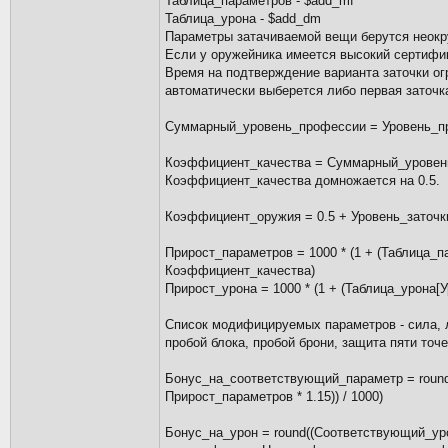
Таблица_параметров - $add_mf
Таблица_урона - $add_dm
Параметры затачиваемой вещи берутся неокр
Если у оружейника имеется высокий сертифик
Время на подтверждение варианта заточки ог
автоматически выберется либо первая заточк
Суммарный_уровень_профессии = Уровень_п
Коэффициент_качества = Суммарный_уровень_пр
Коэффициент_качества домножается на 0.5.
Коэффициент_оружия = 0.5 + Уровень_заточки
Прирост_параметров = 1000 * (1 + (Таблица_п
Коэффициент_качества)
Прирост_урона = 1000 * (1 + (Таблица_урона[
Список модифицируемых параметров - сила, ло
пробой блока, пробой брони, защита пяти точе
Бонус_на_соответствующий_параметр = round
Прирост_параметров * 1.15)) / 1000)
Бонус_на_урон = round((Соответствующий_урон_