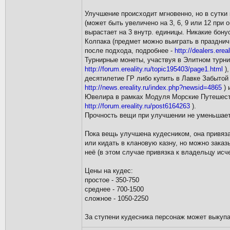
Улучшение происходит мгновенно, но в сутки
(может быть увеличено на 3, 6, 9 или 12 пр
вырастает на 3 внутр. единицы. Никакие бон
Колпака (предмет можно выиграть в празднич
после подхода, подробнее -
http://dealers.ere
Турнирные монеты, участвуя в Элитном турни
http://forum.ereality.ru/topic195403/page1.html
),
десятилетие ГР либо купить в Лавке Забытой 
http://news.ereality.ru/index.php?newsid=4865
) 
Ювелира в рамках Модуля Морские Путешеств
http://forum.ereality.ru/post6164263
).
Прочность вещи при улучшении не уменьшает
Пока вещь улучшена кудесником, она привяза
или кидать в клановую казну, но можно зака
неё (в этом случае привязка к владельцу исче
Цены на кудес:
простое - 350-750
среднее - 700-1500
сложное - 1050-2250
За ступени кудесника персонаж может выкупа