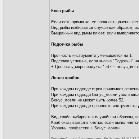
Клев рыбы
Если есть приманка, ее прочность уменьшаетс
Вид рыбы выбирается случайным образом, ис
Выбранный вид рыбы клюет, если выполняется
Подсечка рыбы
Прочность инструмента уменьшается на 1.
Подсечка успешна, если кнопка "Подсечь!" на
+ Ценность_морепродукта * 5) <= Бонус_инс
Ловля крабов
При каждом подходе игрок принимает решение
При каждом подходе Бонус_ловли увеличивает
Бонус_ловли не может быть более 52.
При каждом подходе прочность инструмента 
Вид краба выбирается случайным образом, ис
Краб оказывается в клетке, если выполняется
Уровень_профессии + Бонус_ловли
Последний раз редактировалось: Пн 04 Фев, 2019 6:17 Ди