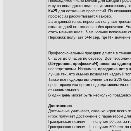
Необходимое число кликов для каждой профес
игру за последнюю неделю, домноженному на
К=25
для остальных профессий. По окончани
профессии рассчитывается заново.
За отданный голос персонаж получает денежн
сколько дней он голосовал без пропусков. Ес
стать меньше нуля. Чем больше показание сч
Персонаж получает
5+N сер.
где N - значение
Профессиональный праздник длится в течение
0 часов до 0 часов по серверу. Все персона
(25+уровень профессии/4) внешних единиц
последствиями. Например,
праздника нет у 
лучше тех, что обычно позволяет надетый топ
Также все подходы выполняются на
25%
быст
проф. праздника время подхода минимально 
от минимального.
В один день может быть несколько празднико
Достижение:
Достижение учитывает, сколько игрок всего 
игрок получает достижение с параметром для
Гражданская позиция I - получил 50 сер. за г
Гражданская позиция II - получил 500 сер. за