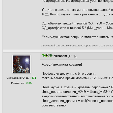
не-артефактов. На артефактах урон не модиф
У щитов защита от магии становится равной в
10))), Коэффициент_щита равняется 1.6 для 
ОД_обычных_вещей = round((750 / (750 + Уров
ОД_артефактов = round(0.5 * (Мин_урон + Мак
Если улучшаемая вещь не является щитом, т
Последний раз редактировалось: Ср 27 Июл, 2022 10:42 
nicronom
[17/1]
Жрец (механика храмов)
Профессия доступна с 5-го уровня.
O_x
+571
Максимальное время молитвы - 120 минут. Во
Сообщений:
/
+135
Репутация:
Цена_ауры_в_храме = Уровень_персонажа * 6 
Цена_восстановления_ЖМЭ = Цена_ЖМЭ * Уров
энергии соответственно (восстановление жизн
Цена_лечения_травмы = ceil(Уровень_персонаж
соответственно.