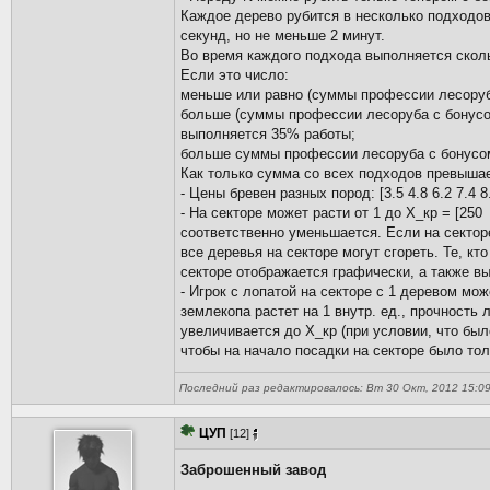
Каждое дерево рубится в несколько подходов. 
секунд, но не меньше 2 минут.
Во время каждого подхода выполняется сколь
Если это число:
меньше или равно (суммы профессии лесоруба
больше (суммы профессии лесоруба с бонусом
выполняется 35% работы;
больше суммы профессии лесоруба с бонусом
Как только сумма со всех подходов превышае
- Цены бревен разных пород: [3.5 4.8 6.2 7.4 8.
- На секторе может расти от 1 до Х_кр = [2
соответственно уменьшается. Если на секторе
все деревья на секторе могут сгореть. Те, к
секторе отображается графически, а также вы
- Игрок с лопатой на секторе с 1 деревом мо
землекопа растет на 1 внутр. ед., прочность 
увеличивается до X_кр (при условии, что был
чтобы на начало посадки на секторе было тол
Последний раз редактировалось: Вт 30 Окт, 2012 15:09 
ЦУП
[12]
Заброшенный завод