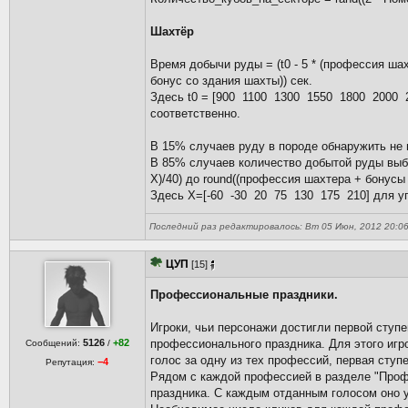
Шахтёр
Время добычи руды = (t0 - 5 * (профессия ша
бонус со здания шахты)) сек.
Здесь t0 = [900 1100 1300 1550 1800 2000 2
соответственно.
В 15% случаев руду в породе обнаружить не 
В 85% случаев количество добытой руды выби
Х)/40) до round((профессия шахтера + бонусы -
Здесь Х=[-60 -30 20 75 130 175 210] для уг
Последний раз редактировалось: Вт 05 Июн, 2012 20:06 n
ЦУП
[15]
Профессиональные праздники.
Игроки, чьи персонажи достигли первой ступ
5126
+82
профессионального праздника. Для этого игр
Сообщений:
/
голос за одну из тех профессий, первая ступе
−4
Репутация:
Рядом с каждой профессией в разделе "Проф.
праздника. С каждым отданным голосом оно у