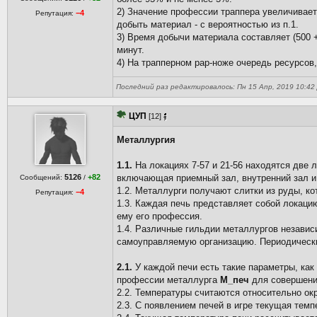
2) Значение профессии траппера увеличивает
−4
Репутация:
добыть материал - с вероятностью из п.1.
3) Время добычи материала составляет (500 +
минут.
4) На трапперном рар-ноже очередь ресурсов
Последний раз редактировалось: Пн 15 Апр, 2019 10:42 Д
ЦУП
[12]
Металлургия
1.1.
На локациях 7-57 и 21-56 находятся две 
5126
+82
включающая приемный зал, внутренний зал и т
Сообщений:
/
1.2. Металлурги получают слитки из руды, к
−4
Репутация:
1.3. Каждая печь представляет собой локаци
ему его профессия.
1.4. Различные гильдии металлургов независ
самоуправляемую организацию. Периодически
2.1.
У каждой печи есть такие параметры, как
профессии металлурга
М_печ
для совершения
2.2. Температуры считаются относительно о
2.3. С появлением печей в игре текущая темп