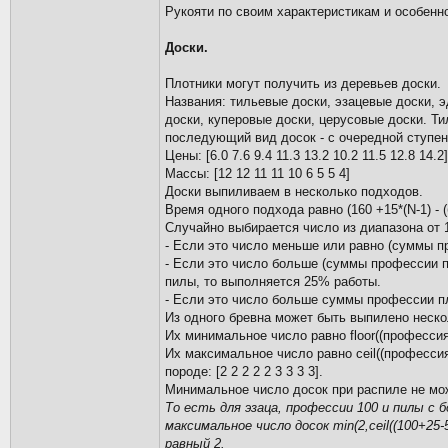
Рукояти по своим характеристикам и особенн
Доски.
Плотники могут получить из деревьев доски.
Названия: тильевые доски, эзацевые доски, э
доски, куперовые доски, церусовые доски. Ти
последующий вид досок - с очередной ступен
Цены: [6.0 7.6 9.4 11.3 13.2 10.2 11.5 12.8 14.2
Массы: [12 12 11 11 10 6 5 5 4]
Доски выпиливаем в несколько подходов.
Время одного подхода равно (160 +15*(N-1) - (
Случайно выбирается число из диапазона от 1 
- Если это число меньше или равно (суммы п
- Если это число больше (суммы профессии п
пилы, то выполняется 25% работы.
- Если это число больше суммы профессии пл
Из одного бревна может быть выпилено неско
Их минимальное число равно floor((профессия
Их максимальное число равно ceil((професси
породе: [2 2 2 2 2 3 3 3 3].
Минимальное число досок при распиле не мо
То есть для эзаца, профессии 100 и пилы с 
максимальное число досок min(2,ceil((100+25-
равный 2.