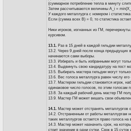
(суммарное потребление тепла в минуту слитк
Затем рассчитываются величины A_i = min(X_i-
У каждого металлурга с номером i статистика м
Если (сумма всех B) = 0, то статистика остае
Ники игроков, изгнанных из ГМ, перечеркнуты
курсивом.
13.1.
Раз в 15 дней в каждой гильдии металл
13.2. Через 9 дней после конца предыдущих в
начинаются сами выборы.
13.3. Избирать и быть избранными могут тол
13.4. Выдвинуть свою кандидатуру на пост ма
13.5. Выбирать мастера гильдии могут только
13.6. Вес голоса металлурга равен числу его 
13.7. Мастером гильдии становится игрок, н
одинаковое число голосов, по этим голосам 
13.8. За каждый рабочий день мастер ГМ полу
13.9. Мастер ГМ может вешать свои объявлен
14.1.
Мастер может отстранять металлургов от
14.2. Отстраненным от работы металлургам н
таких металлургов остается право голоса на 
14.3. Мастер может назначить срок, на которы
стоит значение в одни сутки. Срок в 15 суток