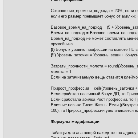
Сокращение_времени_подхода = 20%, если ес
если его размер превышает бонус от абилки;
Базовое_время_на_подход = (5 + Уровень_зато
Время_на_подход = Базовое_время_на_подход
Время_на_подход не может составлять менее 
оружейника.
(!)
Бонус к уровню профессии на молоте НЕ в
(!!)
Уровень_заточки = Уровень_вещи + бонус
Затраты_прочности_молота = round(Уровень_за
молота = 1.
Если на затачиваемую вещь ставится клеймо
Прирост_профессии = ceil((Уровень_заточки + 1
Если сработал пассивный бонус ДП, то Приро
Если сработала абилка Рост профессии, то П
Влияние навыка Тихая Жизнь. Если ((Внутрен
100), то Прирост_профессии увеличивается на
Формулы модификации
Таблицы для апа вещей находятся по адресу