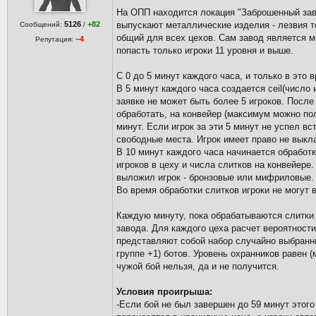
На ОПП находится локация "Заброшенный заво
5126
+82
выпускают металлические изделия - лезвия то
Сообщений:
/
общий для всех цехов. Сам завод является ми
−4
Репутация:
попасть только игроки 11 уровня и выше.
С 0 до 5 минут каждого часа, и только в это 
В 5 минут каждого часа создается ceil(число 
заявке не может быть более 5 игроков. После
обработать, на конвейер (максимум можно по
минут. Если игрок за эти 5 минут не успел вст
свободные места. Игрок имеет право не выкл
В 10 минут каждого часа начинается обработк
игроков в цеху и числа слитков на конвейере.
выложил игрок - бронзовые или мифриловые.
Во время обработки слитков игроки не могут 
Каждую минуту, пока обрабатываются слитки 
завода. Для каждого цеха расчет вероятности
представляют собой набор случайно выбранны
группе +1) ботов. Уровень охранников равен 
чужой бой нельзя, да и не получится.
Условия проигрыша:
-Если бой не был завершен до 59 минут этого