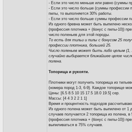
- Если это число меньше или равно (суммы п
- Если это число больше (суммы профессии п
пилы, то выполняется 30% работы.
- Если это число больше суммы профессии пл
Из одного бревна может быть выпилено несколь
(профессия плотника + (бонус с пилы-10)) пр
число поленьев для этой породы.
То есть для тильи и пилы с бонусом 25 полу
профессии плотника, большей 25.
Число поленьев может быть либо целым (1, 2, 3
случайно выбирается ближайшее целое число
полена.
Топорища и рукояти.
Плотники могут получить топорища из тильево
(номера пород 1-3, 6-9). Каждое топорище мож
Цены: [6.5 8.5 10 15 17.5 18.0 19.5] сер.
Массы: [4 4 3 2 2 1 1]
Время и процентность подходов рассчитывают
Из одного полена может быть выпилено от 1 д
случаев получается 2 топорища из полена, в 
(профессия плотника + (бонус с пилы-10)) пр
выпиливаться в 75% случаев.