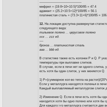
--------------------------------------------
мифрил = (19.8+10+10.5)*100/85 = 47.4
адамант = (25.2+10.5+12)*100/85 = 56.1
платинистая сталь = (73.3+11+6)*100/85 = 106
12.
На локации доступна развернутая статист
следующего вида:
тильевое полено ... церусовое полено
ххх ... zzz ед.
----
бронза ... платинистая сталь
aaa ... bbb ед.
В статистике также есть колонки P и Q. P ук
температуры при выплавке слитков.
В случае, если в печи нет ни одного слитка
есть хотя бы один слиток, у них меняется Q.
1) P=(суммарное кол-во тепла на растоп)/(20
Если у металлурга находятся поленья в печи 
Каждый выплавляемый металлургом слиток до
2) Изменение Q. Если в печи есть хотя бы од
находится хотя бы одно полено или хотя бы о
Для каждого i-го металлурга считаются две в