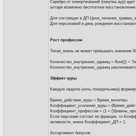
Серебро от пожертвований (покупка аур) иде
алтаре возможно бесплатное восстановлени
Для состоящих в ДП Цена_лечения_травмы_в_
Для персонажей в день рождения восстановл
Рост профессии
Тихая_жизнь не может превышать значение 5
Количество_внутренних_единиц = floor((1 + Ти
Количество_внутренних_единиц увеличивается
Эффект ауры
Каждую неделю (ночь понедельника) формиру
Время_действия_ауры = Время_молитвы.
Коэффициент_усиления_ауры = (Время_дейст
Коэффициент_профессии = (1 + (Уровень_про
Если персонаж состоит во фракции, то Коэффи
активности, иначе Коэффициент_ДП = 1.
Ассортимент бонусов: