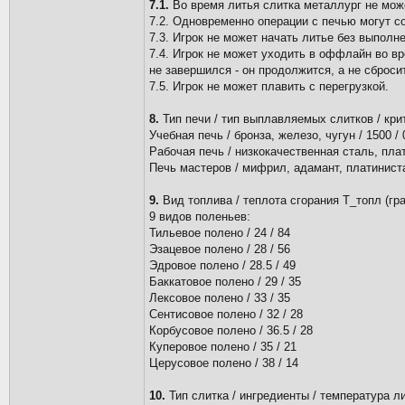
7.1.
Во время литья слитка металлург не може
7.2. Одновременно операции с печью могут со
7.3. Игрок не может начать литье без выпол
7.4. Игрок не может уходить в оффлайн во вр
не завершился - он продолжится, а не сброси
7.5. Игрок не может плавить с перегрузкой.
8.
Тип печи / тип выплавляемых слитков / крит
Учебная печь / бронза, железо, чугун / 1500 / 
Рабочая печь / низкокачественная сталь, плат
Печь мастеров / мифрил, адамант, платинистая
9.
Вид топлива / теплота сгорания Т_топл (град
9 видов поленьев:
Тильевое полено / 24 / 84
Эзацевое полено / 28 / 56
Эдровое полено / 28.5 / 49
Баккатовое полено / 29 / 35
Лексовое полено / 33 / 35
Сентисовое полено / 32 / 28
Корбусовое полено / 36.5 / 28
Куперовое полено / 35 / 21
Церусовое полено / 38 / 14
10.
Тип слитка / ингредиенты / температура ли