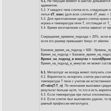
5.1.
На текущий момент в шахтах добывается 
адамантин.
5.2. У каждого типа слитка есть следующие 
литья
dT_макс
(для всех слитков dT_макс = 
5.3. Для приготовления одного слитка нужн
игрока и температура печи Т, отстоящая от Т
5.4. Время изготовления слитка зависит от п
Сокращение_времени_подхода = 20%, если ес
если его размер превышает бонус от абилки.
Базовое_время_на_подход = 600 - Уровень_пр
Время_на_подход = Базовое_время_на_подход
Время_на_подход_в минутах = round(Время
Время_на_подход_в_минутах не может состав
6.1.
Металлург не всегда может получить сли
6.2. Вероятность испортить слиток рассчит
температура Т печи с учетом ее естественно
dT=abs(T-T_л)
. По окончании выплавки средн
результат больше нуля, то это и есть вероят
6.3. Если температура при литье отклонилась
6.4. Если слиток был выплавлен удачно, то 
равный профессии металлурга.