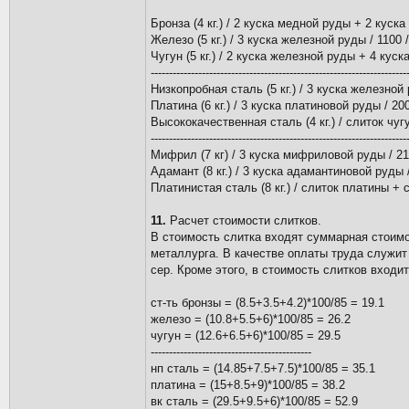
Бронза (4 кг.) / 2 куска медной руды + 2 куска 
Железо (5 кг.) / 3 куска железной руды / 1100 /
Чугун (5 кг.) / 2 куска железной руды + 4 куска
----------------------------------------------------------------------
Низкопробная сталь (5 кг.) / 3 куска железной 
Платина (6 кг.) / 3 куска платиновой руды / 200
Высококачественная сталь (4 кг.) / слиток чугун
----------------------------------------------------------------------
Мифрил (7 кг) / 3 куска мифриловой руды / 210
Адамант (8 кг.) / 3 куска адамантиновой руды /
Платинистая сталь (8 кг.) / слиток платины + с
11.
Расчет стоимости слитков.
В стоимость слитка входят суммарная стоимос
металлурга. В качестве оплаты труда служит пр
сер. Кроме этого, в стоимость слитков входи
ст-ть бронзы = (8.5+3.5+4.2)*100/85 = 19.1
железo = (10.8+5.5+6)*100/85 = 26.2
чугун = (12.6+6.5+6)*100/85 = 29.5
--------------------------------------------
нп сталь = (14.85+7.5+7.5)*100/85 = 35.1
платина = (15+8.5+9)*100/85 = 38.2
вк сталь = (29.5+9.5+6)*100/85 = 52.9