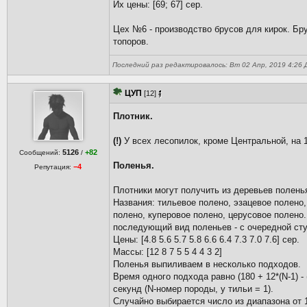
Их цены: [69; 67] сер.
Цех №6 - производство брусов для кирок. Бр
топоров.
Последний раз редактировалось: Вт 02 Апр, 2019 4:26 Д
ЦУП
[12]
Плотник.
(!)
У всех лесопилок, кроме Центральной, на
5126
+82
Сообщений:
/
Поленья.
−4
Репутация:
Плотники могут получить из деревьев полень
Названия: тильевое полено, эзацевое полено,
полено, куперовое полено, церусовое полено.
последующий вид поленьев - с очередной сту
Цены: [4.8 5.6 5.7 5.8 6.6 6.4 7.3 7.0 7.6] сер.
Массы: [12 8 7 5 5 4 4 3 2]
Поленья выпиливаем в несколько подходов.
Время одного подхода равно (180 + 12*(N-1) - 
секунд (N-номер породы, у тильи = 1).
Случайно выбирается число из диапазона от 