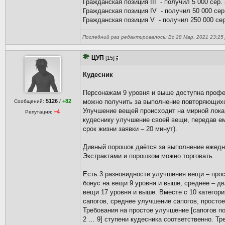
Гражданская позиция III - получил 5 000 сер.
Гражданская позиция IV - получил 50 000 сер
Гражданская позиция V - получил 250 000 сер
Последний раз редактировалось: Вс 28 Мар, 2021 23:25 Д
ЦУП
[15]
Кудесник
Персонажам 9 уровня и выше доступна профе
5126
+82
можно получить за выполнение повторяющихся
Сообщений:
/
Улучшение вещей происходит на мирной локац
−4
Репутация:
кудеснику улучшение своей вещи, передав ем
срок жизни заявки – 20 минут).
Дивный порошок даётся за выполнение ежеднев
Экстрактами и порошком можно торговать.
Есть 3 разновидности улучшения вещи – про
бонус на вещи 9 уровня и выше, среднее – д
вещи 17 уровня и выше. Вместе с 10 категори
сапогов, среднее улучшение сапогов, простое
Требования на простое улучшение [сапогов п
2 … 9] ступени кудесника соответственно. Т