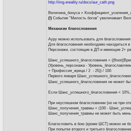
http://img.ereality.ru/docs/aur_cath.png
Величина_бонуса = Коэффициент_усиления_а
(!)
Событие "Милость богов" увеличивает Вел
Механизм благословения
Ауру можно использовать для благословения
Для благословения необходимо находиться в 
Персонажи, состоящие в ДП и имеющие 2+ ранг
Шанс_успешного_благословения = ((floor((Вр
(Уровень_персонажа - Уровень_благославляемо
+ Профессия_жреца / 2 - 25)) / 100.
Первого января Шанс_успешного_благословен
Шанс_успешного_благословения не может бы
Если Шанс_успешного_благословения < 10%, 
При неуспешном благословении (но не при от
Шанс_получения_травмы = (100 - Шанс_успешн
Шанс_получения_травмы не может быть мень
Благословить в бою (кроме ШСТ) можно не бо
При попытке второго и третьего благословен