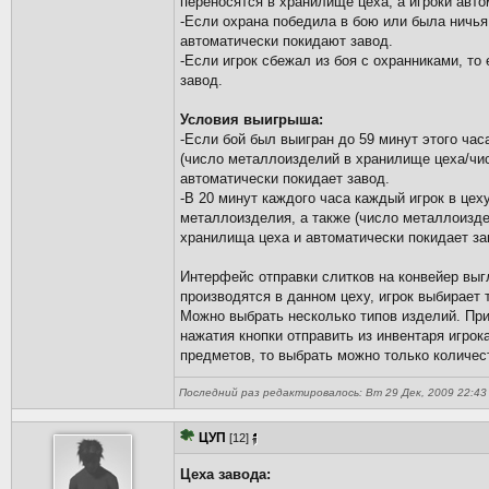
переносятся в хранилище цеха, а игроки авт
-Если охрана победила в бою или была ничья
автоматически покидают завод.
-Если игрок сбежал из боя с охранниками, то
завод.
Условия выигрыша:
-Если бой был выигран до 59 минут этого час
(число металлоизделий в хранилище цеха/чис
автоматически покидает завод.
-В 20 минут каждого часа каждый игрок в цех
металлоизделия, а также (число металлоизде
хранилища цеха и автоматически покидает за
Интерфейс отправки слитков на конвейер вы
производятся в данном цеху, игрок выбирает 
Можно выбрать несколько типов изделий. При
нажатия кнопки отправить из инвентаря игрок
предметов, то выбрать можно только количест
Последний раз редактировалось: Вт 29 Дек, 2009 22:43 
ЦУП
[12]
Цеха завода: