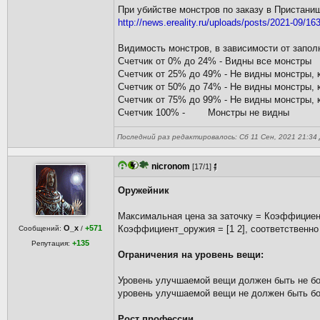
При убийстве монстров по заказу в Пристан
http://news.ereality.ru/uploads/posts/2021-09/16
Видимость монстров, в зависимости от запол
Счетчик от 0% до 24% - Видны все монстры
Счетчик от 25% до 49% - Не видны монстры, 
Счетчик от 50% до 74% - Не видны монстры, 
Счетчик от 75% до 99% - Не видны монстры, 
Счетчик 100% - Монстры не видны
Последний раз редактировалось: Сб 11 Сен, 2021 21:34 Д
nicronom
[17/1]
Оружейник
Максимальная цена за заточку = Коэффициент_
O_x
+571
Коэффициент_оружия = [1 2], соответственно
Сообщений:
/
+135
Репутация:
Ограничения на уровень вещи:
Уровень улучшаемой вещи должен быть не бо
уровень улучшаемой вещи не должен быть бол
Рост профессии