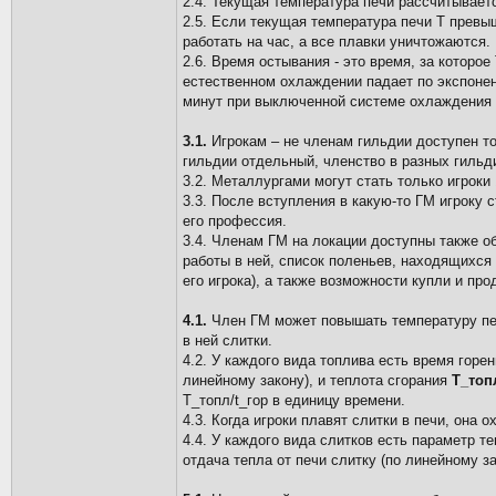
2.4. Текущая температура печи рассчитывает
2.5. Если текущая температура печи Т превы
работать на час, а все плавки уничтожаются.
2.6. Время остывания - это время, за которо
естественном охлаждении падает по экспонент
минут при выключенной системе охлаждения 
3.1.
Игрокам – не членам гильдии доступен тол
гильдии отдельный, членство в разных гильд
3.2. Металлургами могут стать только игроки
3.3. После вступления в какую-то ГМ игроку 
его профессия.
3.4. Членам ГМ на локации доступны также о
работы в ней, список поленьев, находящихся
его игрока), а также возможности купли и пр
4.1.
Член ГМ может повышать температуру печи
в ней слитки.
4.2. У каждого вида топлива есть время горе
линейному закону), и теплота сгорания
Т_топ
Т_топл/t_гор в единицу времени.
4.3. Когда игроки плавят слитки в печи, она 
4.4. У каждого вида слитков есть параметр т
отдача тепла от печи слитку (по линейному з