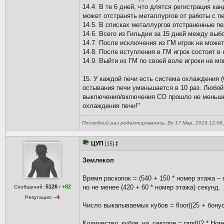
14.4. В те 6 дней, что длятся регистрация ка
может отстранять металлургов от работы с п
14.5. В списках металлургов отстраненные п
14.6. Всего из Гильдии за 15 дней между вы
14.7. После исключения из ГМ игрок не может
14.8. После вступления в ГМ игрок состоит в 
14.9. Выйти из ГМ по своей воле игроки не мо
15. У каждой печи есть система охлаждения
остывания печи уменьшается в 10 раз. Любой
выключения/включения СО прошло не меньше 
охлаждения печи!"
Последний раз редактировалось: Вс 17 Мар, 2019 12:06 Д
ЦУП
[15]
Землекоп
Время раскопок = (540 + 150 * номер этажа –
5126
+82
но не менее (420 + 60 * номер этажа) секунд.
Сообщений:
/
−4
Репутация:
Число выкапываемых кубов = floor((25 + бону
Количество_кубов_на_секторе = rand((2 * Номе