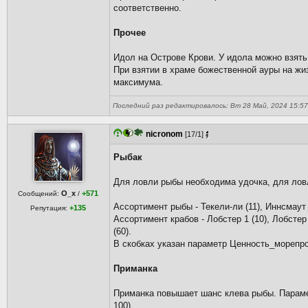
соответственно.
Прочее
Идол на Острове Крови. У идола можно взять
При взятии в храме божественной ауры на жи
максимума.
Последний раз редактировалось: Вт 28 Май, 2024 15:57 
nicronom
[17/1]
Рыбак
Для ловли рыбы необходима удочка, для ловл
O_x
+571
Сообщений:
/
Ассортимент рыбы - Текели-ли (11), Иннсмаут 
+135
Репутация:
Ассортимент крабов - Лобстер 1 (10), Лобстер 2
(60).
В скобках указан параметр Ценность_морепро
Приманка
Приманка повышает шанс клева рыбы. Параметр
100).