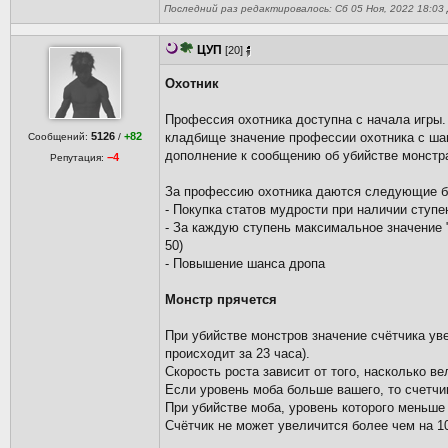
Последний раз редактировалось: Сб 05 Ноя, 2022 18:03 Д
ЦУП
[20]
Охотник
Профессия охотника доступна с начала игры.
5126
+82
кладбище значение профессии охотника с шан
Сообщений:
/
дополнение к сообщению об убийстве монстр
−4
Репутация:
За профессию охотника даются следующие б
- Покупка статов мудрости при наличии ступе
- За каждую ступень максимальное значение "
50)
- Повышение шанса дропа
Монстр прячется
При убийстве монстров значение счётчика ув
происходит за 23 часа).
Скорость роста зависит от того, насколько в
Если уровень моба больше вашего, то счетчик
При убийстве моба, уровень которого меньше 
Счётчик не может увеличится более чем на 10