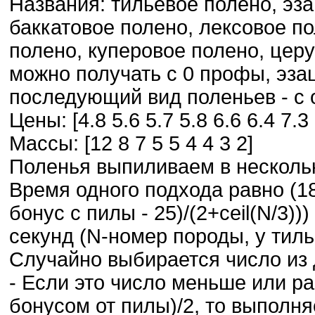
Названия: тильевое полено, эза
баккатовое полено, лексовое по
полено, куперовое полено, цер
можно получать с 0 профы, эзац
последующий вид поленьев - с 
Цены: [4.8 5.6 5.7 5.8 6.6 6.4 7.3 
Массы: [12 8 7 5 5 4 4 3 2]
Поленья выпиливаем в несколь
Время одного подхода равно (18
бонус с пилы - 25)/(2+ceil(N/3))
секунд (N-номер породы, у тильи
Случайно выбирается число из 
- Если это число меньше или р
бонусом от пилы)/2, то выполн