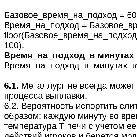
Базовое_время_на_подход = 600
Время_на_подход = Базовое_вр
floor(Базовое_время_на_подхо
100).
Время_на_подход_в минутах =
Время_на_подход_в_минутах не
6.1.
Металлург не всегда может 
процесса выплавки.
6.2. Вероятность испортить сл
образом: каждую минуту во вре
температура Т печи с учетом е
действий игроков и берется мо