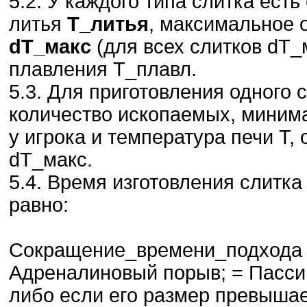
5.2. У каждого типа слитка ес
литья
Т_литья
, максимальное 
dT_макс
(для всех слитков dT_
плавления Т_плавл.
5.3. Для приготовления одного
количество ископаемых, миним
у игрока и температура печи Т,
dT_макс.
5.4. Время изготовления слитка
равно:
Сокращение_времени_подхода =
Адреналиновый порыв; = Пасси
либо если его размер превышае