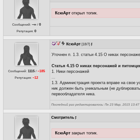
КсюАрт
открыл топик.
−∞
0
Сообщений:
/
0
Репутация:
КсюАрт
[18/7]
Уточнен п. 1.3. статьи 4.15 О никах персонаж
Статья 4.15 О никах персонажей и питомце
1115
−185
1. Ники персонажей
Сообщений:
/
...
−12
Репутация:
1.3. Администрация проекта вправе на свое 
ник должен быть уникальным (не дублироват
первообладателя ника.
Последний раз редактировалось: Пн 23 Мар, 2015 13:47 
Смотритель
КсюАрт
закрыл топик.