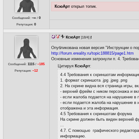
КсюАрт
открыл топик.
−∞
0
Сообщений:
/
0
Репутация:
КсюАрт
[18/4]
Опубликована новая версия "Инструкции о пор
http://forum.ereality.ru/topic188815/page1.htm
Основные изменения затронули п. 4. Требова
1115
−185
Сообщений:
/
Цитируя
КсюАрт
:
−12
Репутация:
4.4 Требования к скриншотам информаци
1. формат скриншота .jpg .jpeg .png
2. На скрине видна вся страница игры, в
- верхний фрейм с ником персонажа и в
- если жалоба подается на нарушение в 
- если подается жалоба на нарушение в и
отображена и эта информация.
4.5 Требования к скриншотам форума
На скрине должен быть виден верхний ф
...
4.7. С помощью графического редактора
информацию.