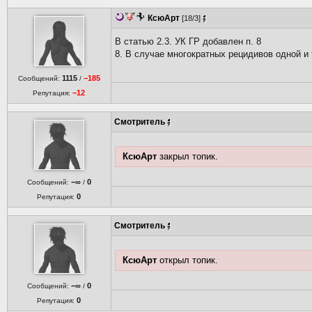
КсюАрт
[18/3]
В статью 2.3. УК ГР добавлен п. 8
8. В случае многократных рецидивов одной и 
1115
−185
Сообщений:
/
−12
Репутация:
Смотритель
КсюАрт
закрыл топик.
−∞
0
Сообщений:
/
0
Репутация:
Смотритель
КсюАрт
открыл топик.
−∞
0
Сообщений:
/
0
Репутация: