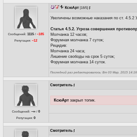
КсюАрт
[18/5]
Увеличены возможные наказания по ст. 4.5.2 
Статья 4.5.2. Угроза совершения противо
1115
−185
Молчанка 12 часов;
Сообщений:
/
Форумная молчанка 7 суток;
−12
Репутация:
Рецидив:
Молчанка 24 часа;
Лишение свободы на срок 5 суток;
Форумная молчанка 14 суток.
Последний раз редактировалось: Вт 03 Мар, 2015 14:16 
Смотритель
КсюАрт
закрыл топик.
−∞
0
Сообщений:
/
0
Репутация:
Смотритель