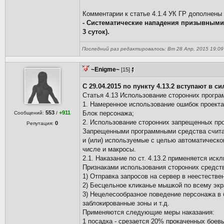
Комментарии к статье 4.1.4 УК ГР дополнены
- Систематические нападения призывными 
3 суток).
Последний раз редактировалось: Вт 28 Апр, 2015 19:09 
~Enigme~
[15]
С 29.04.2015 по пункту 4.13.2 вступают в 
Статья 4.13 Использование сторонних програ
1. Намеренное использование ошибок проекта
553
+911
Блок персонажа;
Сообщений:
/
2. Использование сторонних запрещенных про
0
Репутация:
Запрещенными программными средства считаю
и (или) используемые с целью автоматическо
числе и макросы.
2.1. Наказание по ст. 4.13.2 применяется ис
Признаками использования сторонних средст
1) Отправка запросов на сервер в неестестве
2) Бесцельное кликанье мышкой по всему экр
3) Нецелесообразное поведение персонажа в 
заблокированные зоны и т.д.
Применяются следующие меры наказания:
1 посадка - срезается 20% прокаченных боев