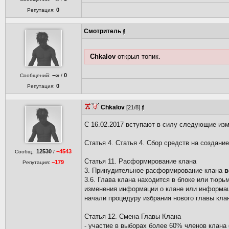
0
Репутация:
Смотритель
Chkalov
открыл топик.
−∞
0
Сообщений:
/
0
Репутация:
Chkalov
[21/8]
С 16.02.2017 вступают в силу следующие из
Статья 4. Статья 4. Сбор средств на создание
12530
−4543
Сообщ.:
/
Статья 11. Расформирование клана
−179
Репутация:
3. Принудительное расформирование клана
в
3.6. Глава клана находится в блоке или тюрь
изменения информации о клане или информаци
начали процедуру избрания нового главы кла
Статья 12. Смена Главы Клана
- участие в выборах более 60% членов клана