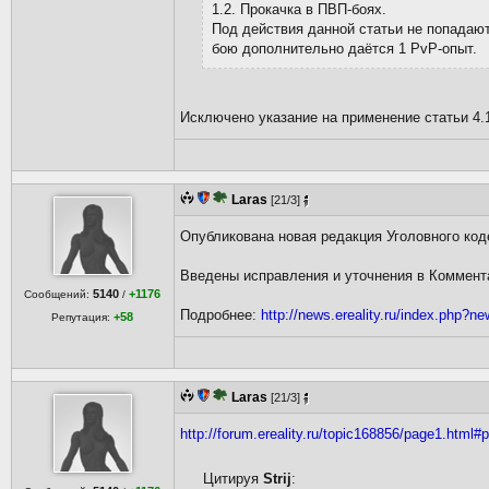
1.2. Прокачка в ПВП-боях.
Под действия данной статьи не попадают
бою дополнительно даётся 1 PvP-опыт.
Исключено указание на применение статьи 4.1
Laras
[21/3]
Опубликована новая редакция Уголовного код
Введены исправления и уточнения в Коммент
5140
+1176
Сообщений:
/
Подробнее:
http://news.ereality.ru/index.php?n
+58
Репутация:
Laras
[21/3]
http://forum.ereality.ru/topic168856/page1.html#
Цитируя
Strij
: