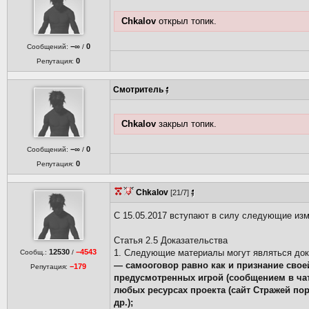
Chkalov
открыл топик.
−∞
0
Сообщений:
/
0
Репутация:
Смотритель
Chkalov
закрыл топик.
−∞
0
Сообщений:
/
0
Репутация:
Chkalov
[21/7]
С 15.05.2017 вступают в силу следующие изм
Статья 2.5 Доказательства
12530
−4543
1. Следующие материалы могут являться док
Сообщ.:
/
— самооговор равно как и признание сво
−179
Репутация:
предусмотренных игрой (сообщением в чат
любых ресурсах проекта (сайт Стражей по
др.);