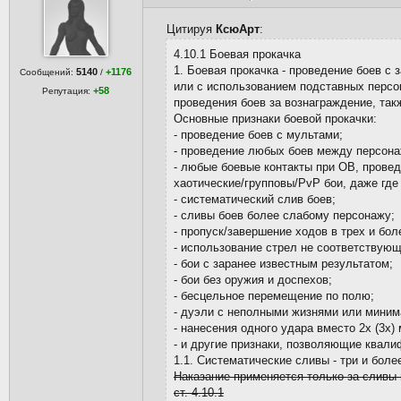
Цитируя
КсюАрт
:
4.10.1 Боевая прокачка
1. Боевая прокачка - проведение боев с
5140
+1176
Сообщений:
/
или с использованием подставных персон
+58
Репутация:
проведения боев за вознаграждение, такж
Основные признаки боевой прокачки:
- проведение боев с мультами;
- проведение любых боев между персон
- любые боевые контакты при ОВ, провед
хаотические/групповы/PvP бои, даже где
- систематический слив боев;
- сливы боев более слабому персонажу;
- пропуск/завершение ходов в трех и бол
- использование стрел не соответствующ
- бои с заранее известным результатом;
- бои без оружия и доспехов;
- бесцельное перемещение по полю;
- дуэли с неполными жизнями или мини
- нанесения одного удара вместо 2х (3х
- и другие признаки, позволяющие квали
1.1. Систематические сливы - три и боле
Наказание применяется только за сливы 
ст. 4.10.1