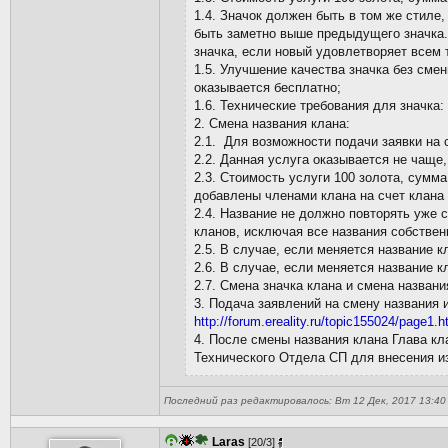
1.4. Значок должен быть в том же стиле
быть заметно выше предыдущего значка.
значка, если новый удовлетворяет всем 
1.5. Улучшение качества значка без смен
оказывается бесплатно;
1.6. Технические требования для значка: 
2. Смена названия клана:
2.1. Для возможности подачи заявки на 
2.2. Данная услуга оказывается не чаще,
2.3. Стоимость услуги 100 золота, сумм
добавлены членами клана на счет клана 
2.4. Название не должно повторять уже
кланов, исключая все названия собствен
2.5. В случае, если меняется название к
2.6. В случае, если меняется название 
2.7. Смена значка клана и смена назван
3. Подача заявлений на смену названия 
http://forum.ereality.ru/topic155024/page1.h
4. После смены названия клана Глава кл
Технического Отдела СП для внесения и
Последний раз редактировалось: Вт 12 Дек, 2017 13:40 L
Laras
[20/3]