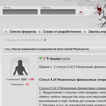
Логин:
Пароль:
»
Список форумов
»
Слово от разработчиков
»
Законы иг
Страницы:
1
•
2
•
3
•
4
•
5
•
6
•
7
•
8
Тема:
Реестр изменений в нормативной базе Граней Реальности.
КсюАрт
[18/3]
Правка п. 2 статьи 4.14.2 Незаконные финан
1115
−185
Статья 4.14 Незаконные финансовые опер
Сообщений:
/
−12
Репутация:
Статья 4.14.2 Незаконные финансовые операц
1. Предложения о покупке либо продаже любо
обмену любого имущества игры или персонаж
высказанные в игре любым доступным спосо
2. Реклама услуг по покупке/продаже игрово