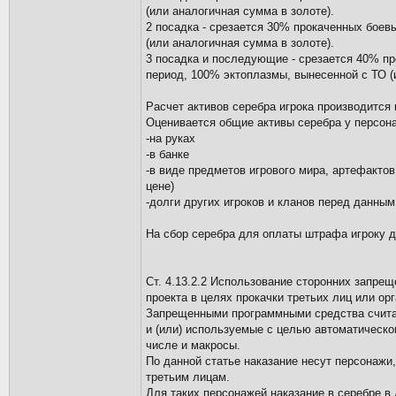
(или аналогичная сумма в золоте).
2 посадка - срезается 30% прокаченных боев
(или аналогичная сумма в золоте).
3 посадка и последующие - срезается 40% пр
период, 100% эктоплазмы, вынесенной с ТО (
Расчет активов серебра игрока производитс
Оценивается общие активы серебра у персон
-на руках
-в банке
-в виде предметов игрового мира, артефактов
цене)
-долги других игроков и кланов перед данны
На сбор серебра для оплаты штрафа игроку да
Ст. 4.13.2.2 Использование сторонних запре
проекта в целях прокачки третьих лиц или ор
Запрещенными программными средства считаю
и (или) используемые с целью автоматическо
числе и макросы.
По данной статье наказание несут персонажи
третьим лицам.
Для таких персонажей наказание в серебре в