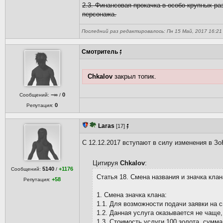
2.3. Финансовая прокачка в особо крупных р
персонажа.
Последний раз редактировалось: Пн 15 Май, 2017 16:21 C
Смотритель
Chkalov
закрыл топик.
−∞
0
Сообщений:
/
0
Репутация:
Laras
[17]
С 12.12.2017 вступают в силу изменения в Зо
Цитируя
Chkalov
:
5140
+1176
Сообщений:
/
Статья 18. Смена названия и значка клан
+58
Репутация:
1. Смена значка клана:
1.1. Для возможности подачи заявки на 
1.2. Данная услуга оказывается не чаще,
1.3. Стоимость услуги 100 золота, сумма