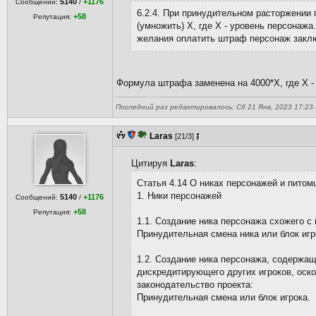
5140
+1176
Сообщений:
/
6.2.4. При принудительном расторжении
+58
Репутация:
(умножить) Х, где Х - уровень персонаж
желания оплатить штраф персонаж закл
Формула штрафа заменена на 4000*Х, где Х -
Последний раз редактировалось: Сб 21 Янв, 2023 17:23 L
Laras
[21/3]
Цитируя
Laras
:
Статья 4.14 О никах персонажей и питом
1. Ники персонажей
5140
+1176
Сообщений:
/
+58
Репутация:
1.1. Создание ника персонажа схожего с
Принудительная смена ника или блок игр
1.2. Создание ника персонажа, содержа
дискредитирующего других игроков, оск
законодательство проекта:
Принудительная смена или блок игрока.