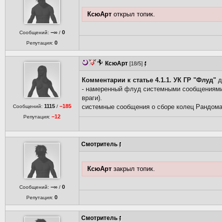
КсюАрт
открыл топик.
−∞
0
Сообщений:
/
0
Репутация:
КсюАрт
[18/5]
Комментарии к статье 4.1.1. УК ГР "Флуд"
д
- намеренный флуд системными сообщениями (
враги).
1115
−185
системные сообщения о сборе колец Рандома,
Сообщений:
/
−12
Репутация:
Смотритель
КсюАрт
закрыл топик.
−∞
0
Сообщений:
/
0
Репутация:
Смотритель