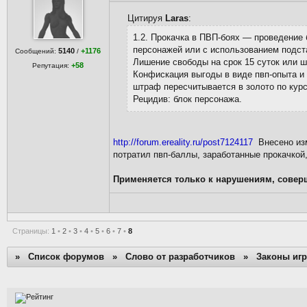
Цитируя
Laras
:
1.2. Прокачка в ПВП-боях — проведение 
персонажей или с использованием подст
5140
+1176
Сообщений:
/
Лишение свободы на срок 15 суток или ш
+58
Репутация:
Конфискация выгоды в виде пвп-опыта и 
штраф пересчитывается в золото по курсу
Рецидив: блок персонажа.
http://forum.ereality.ru/post7124117
Внесено изме
потратил пвп-баллы, заработанные прокачкой
Применяется только к нарушениям, совер
Страницы:
1
•
2
•
3
•
4
•
5
•
6
•
7
•
8
»
Список форумов
»
Слово от разработчиков
»
Законы иг