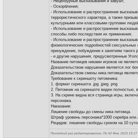
- Нецензурные высказывания и завуал;
- Оскорбления;
- Использование и распространение высказыв
террористического характера, а также приз
культурными или классовыми группами люде
- Использование и распространение высказыв
способы либо последствия их применения;
- Использование и распространение высказы
физиологических подробностей сексуальных о
принуждение, побуждение к занятиям такого 
- и другие нарушения, предусмотренные Угол
Название питомцев никами игроков не являет
Доказательством нарушения является лог боя
Доказательством смены ника питомца являетс
Требование к скриншоту питомника:
1. формат скриншота .jpg .jpeg .png
2. Питомник на скриншоте виден полностью, 
3. На скрине видна вся страница игры, вклю
персонажа.
Наказание:
Лишение свободы до смены ника питомца.
Штраф уровень персонажа*1000 серебра или 
Рецидив: лишение свободы сроком на 10 суто
Последний раз редактировалось: Пн 02 Фев, 2015 15:17 