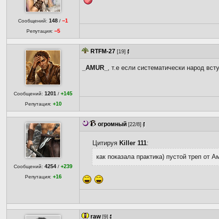
148
−1
Сообщений:
/
−5
Репутация:
RTFM-27
[19]
_AMUR_
, т.е если систематически народ вс
1201
+145
Сообщений:
/
+10
Репутация:
огромный
[22/8]
Цитируя
Killer 111
:
как показала практика) пустой треп от А
4254
+239
Сообщений:
/
+16
Репутация:
raw
[9]