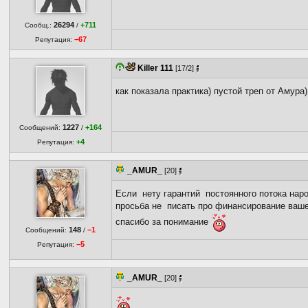
26294
+711
Сообщ.:
/
−67
Репутация:
Killer 111
[17/2]
как показала практика) пустой треп от Амура)
1227
+164
Сообщений:
/
+4
Репутация:
_AMUR_
[20]
Если нету гарантий постоянного потока наро
просьба не писать про финансирование ваш
спасибо за понимание
148
−1
Сообщений:
/
−5
Репутация:
_AMUR_
[20]