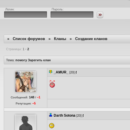
Логин:
Пароль:
»
Список форумов
»
Кланы
»
Создание кланов
Страницы:
1
•
2
Тема:
помогу Зарегить клан
_AMUR_
[20]
148
−1
Сообщений:
/
−5
Репутация:
Darth Sotona
[20]