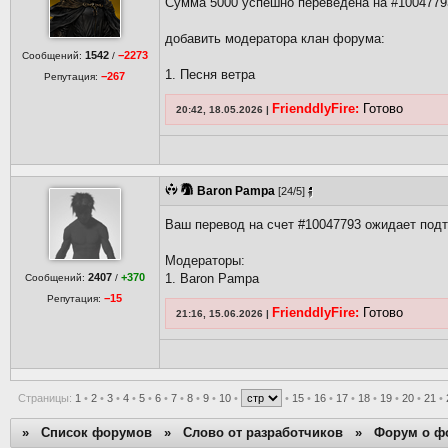
Сумма 5000 успешно переведена на #1004779
добавить модератора клан форума:
1542
−2273
Сообщений:
/
1. Песня ветра
−267
Репутация:
FrienddlyFire:
Готово
20:42, 18.05.2026 |
Baron Pampa
[24/5]
Ваш перевод на счет #10047793 ожидает под
Модераторы:
2407
+370
1. Baron Pampa
Сообщений:
/
−15
Репутация:
FrienddlyFire:
Готово
21:16, 15.06.2026 |
Страницы:
1
•
2
•
3
•
4
•
5
•
6
•
7
•
8
•
9
•
10
•
•
15
•
16
•
17
•
18
•
19
•
20
•
21
•
»
Список форумов
»
Слово от разработчиков
»
Форум о ф