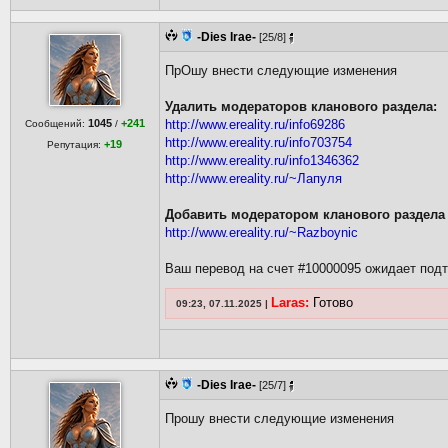
-Dies Irae-
[25/8]
ПрОшу внести следующие изменения
Удалить модераторов кланового раздела:
1045
+241
http://www.ereality.ru/info69286
Сообщений:
/
http://www.ereality.ru/info703754
+19
Репутация:
http://www.ereality.ru/info1346362
http://www.ereality.ru/~Лапуля
Добавить модератором кланового раздела
http://www.ereality.ru/~Razboynic
Ваш перевод на счет #10000095 ожидает под
Laras:
Готово
09:23, 07.11.2025 |
-Dies Irae-
[25/7]
Прошу внести следующие изменения