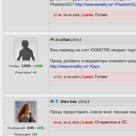
Phantom3117
http://www.ereality.ru/~Phantom31
Laras:
Готово
17:30, 08.04.2025 |
aVlad
[23/4]
Ваш перевод на счет #10047793 ожидает под
Прошу добавить в модераторы кланового раз
12925
+1446
http://www.ereality.ru/~Kjara
Сообщ.:
/
+4
Репутация:
Laras:
Готово
17:57, 11.04.2025 |
-Dies Irae-
[25/8]
Прошу предоставить список всех текущих мо
Laras:
Отправлено в ЛС
20:42, 06.11.2025 |
1045
+241
Сообщений:
/
+19
Репутация: