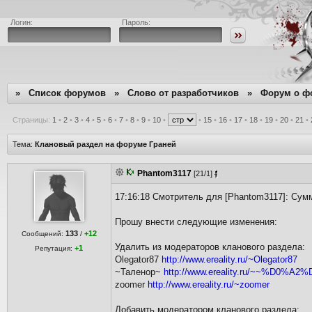
Логин:
Пароль:
»
Список форумов
»
Слово от разработчиков
»
Форум о ф
Страницы:
1
•
2
•
3
•
4
•
5
•
6
•
7
•
8
•
9
•
10
•
•
15
•
16
•
17
•
18
•
19
•
20
•
21
•
Тема:
Клановый раздел на форуме Граней
Phantom3117
[21/1]
17:16:18 Смотритель для [Phantom3117]: Сум
Прошу внести следующие изменения:
133
+12
Сообщений:
/
Удалить из модераторов кланового раздела:
+1
Репутация:
Olegator87
http://www.ereality.ru/~Olegator87
~Таленор~
http://www.ereality.ru/~~%
zoomer
http://www.ereality.ru/~zoomer
Добавить модератором кланового раздела: