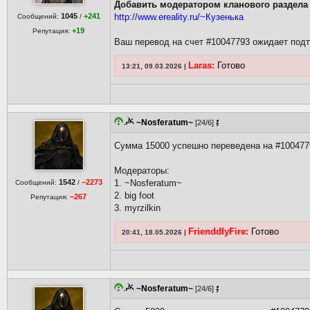
Добавить модератором кланового раздела
1045
+241
http://www.ereality.ru/~Кузенька
Сообщений:
/
+19
Репутация:
Ваш перевод на счет #10047793 ожидает под
Laras:
Готово
13:21, 09.03.2026 |
~Nosferatum~
[24/6]
Сумма 15000 успешно переведена на #100477
Модераторы:
1542
−2273
1. ~Nosferatum~
Сообщений:
/
2. big foot
−267
Репутация:
3. myrzilkin
FrienddlyFire:
Готово
20:41, 18.05.2026 |
~Nosferatum~
[24/6]