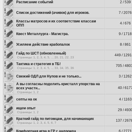
Расписание событий
2 / 539
Список достижений (ачивок) для игроков.
7 / 2076
Классы матросов и их соответствие классам
4 / 676
ОПП
Квест Металлурга - Магистра.
9 / 1718
Усиляем действие крабопалок
8 / 861
Гайд по ШСТ (обновленный)
449 / 129
Страницы:
1
,
2
,
3
,
4
,
5
, ..,
20
,
21
,
22
,
23
Тактика и стратегия в ТБ!
705 / 480
Страницы:
1
,
2
,
3
,
4
,
5
, ..,
33
,
34
,
35
,
36
Свежий ОДЛ для Нупов и не только...
3 / 1262
А вы согласны поделить кристалл упорства на
40 / 617
всех участн...
Страницы:
1
,
2
септы на ок
4 / 1163
ищем опыт
29 / 493
Страницы:
1
,
2
Краткий гайд по питомцам, для начинающих
137 / 267
Страницы:
1
,
2
,
3
,
4
,
5
,
6
,
7
Комфортная игра в ГР с андроида
6 / 2771