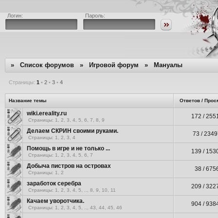
Логин:
Пароль:
»
Список форумов
»
Игровой форум
»
Мануалы
Страницы:
1
•
2
•
3
•
4
Название темы
Ответов / Прос
wiki.ereality.ru
172 / 255
Страницы:
1
,
2
,
3
,
4
,
5
,
6
,
7
,
8
,
9
Делаем СКРИН своими руками.
73 / 234
Страницы:
1
,
2
,
3
,
4
Помощь в игре и не только ...
139 / 153
Страницы:
1
,
2
,
3
,
4
,
5
,
6
,
7
Добыча пистров на островах
38 / 675
Страницы:
1
,
2
заработок серебра
209 / 322
Страницы:
1
,
2
,
3
,
4
,
5
, ..,
8
,
9
,
10
,
11
Качаем уворотчика.
904 / 938
Страницы:
1
,
2
,
3
,
4
,
5
, ..,
43
,
44
,
45
,
46