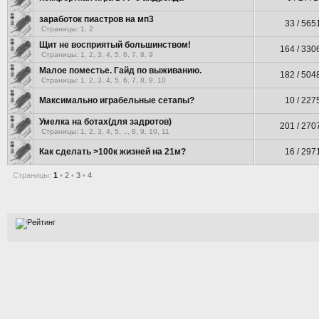
заработок пиастров на мп3
33 / 565
Страницы:
1
,
2
Щит не восприятый большинством!
164 / 330
Страницы:
1
,
2
,
3
,
4
,
5
,
6
,
7
,
8
,
9
Малое поместье. Гайд по выживанию.
182 / 504
Страницы:
1
,
2
,
3
,
4
,
5
,
6
,
7
,
8
,
9
,
10
Максимально играбельные сетапы?
10 / 227
Умелка на ботах(для задротов)
201 / 270
Страницы:
1
,
2
,
3
,
4
,
5
, ..,
8
,
9
,
10
,
11
Как сделать >100к жизней на 21м?
16 / 297
Страницы:
1
•
2
•
3
•
4
[Time: 0.0105s | PHP: 73%