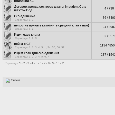
вливании в...
Договор аренда секторов шахты Impudent Cats
4 / 730
шахтой Под...
Объединение
36 / 340
Страницы:
1
,
2
непротив принять какойнить средний клан к нам)
24 / 298
Страницы:
1
,
2
Ищу главу клана
52 / 557
Страницы:
1
,
2
,
3
война с СГ
1134 / 85
Страницы:
1
,
2
,
3
,
4
,
5
, ..,
54
,
55
,
56
,
57
Ищем клан для объединения
137 / 154
Страницы:
1
,
2
,
3
,
4
,
5
,
6
,
7
Страницы:
1
•
2
•
3
•
4
•
5
•
6
•
7
•
8
•
9
•
10
•
11
[Time: 0.0052s | PHP: 54%