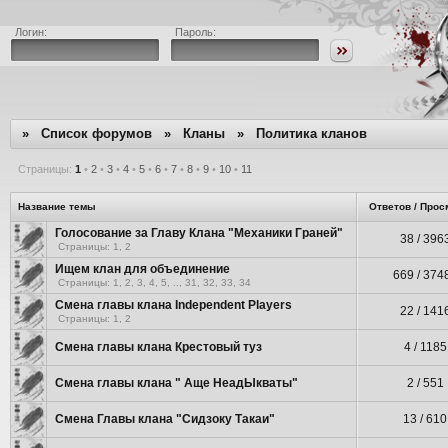
Логин:
Пароль:
»
Список форумов
»
Кланы
»
Политика кланов
Страницы:
1
•
2
•
3
•
4
•
5
•
6
•
7
•
8
•
9
•
10
•
11
Название темы
Ответов / Прос
Голосование за Главу Клана "Механики Граней"
38 / 396
Страницы:
1
,
2
Ищем клан для объединение
669 / 374
Страницы:
1
,
2
,
3
,
4
,
5
, ..,
31
,
32
,
33
,
34
Смена главы клана Independent Players
22 / 141
Страницы:
1
,
2
Смена главы клана Крестовый туз
4 / 1185
Смена главы клана " Аще НеадЫкваты"
2 / 551
Смена Главы клана "Сидзоку Такаи"
13 / 610