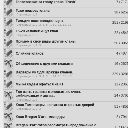
Голосование за главу клана "Rush"
7 / 717
Тоже призову кланы
38 / 625
Страницы:
1
,
2
Гильдия шахтовладельцев.
251 / 219
Страницы:
1
,
2
,
3
,
4
,
5
, ..,
10
,
11
,
12
,
13
15-20 человек ищут клан
22 / 454
Страницы:
1
,
2
Примем в свои ряды другие кланы
50 / 306
Страницы:
1
,
2
,
3
Слияние кланов.
4 / 407
Объединение с другими кланами
16 / 262
Варвары vs ОдМ, вражда кланов.
329 / 328
Страницы:
1
,
2
,
3
,
4
,
5
, ..,
14
,
15
,
16
,
17
Мы не будем офаться на КТ
12 / 236
Где взять граниты молодым, но очень
24 / 376
амбициозным и актив...
Страницы:
1
,
2
Клан Тамплиеры - политика открытых дверей
51 / 485
Страницы:
1
,
2
,
3
Клан Bregan D'art - молодцы
2 / 794
Bregan D'art готов рассмотреть предложение о
11 / 146