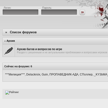
Логин:
Пароль:
»
Список форумов
Архив
»
Архив багов и вопросов по игре
Раздел с решенным и не актуальными проблемами и вопросами игроков
Сейчас на форуме: 6
***Милиция***, Delackroix, Guin, ПРОПАВЕДНИК-АДА, СПоллер, _KY3bMA
[Time: 0.0023s | PHP: 76%