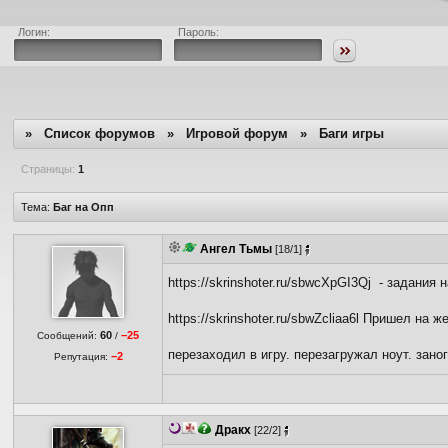
Логин:
Пароль:
»
Список форумов
»
Игровой форум
»
Баги игры
Страницы:
1
Тема:
Баг на Опп
Ангел Тьмы
[18/1]
https://skrinshoter.ru/sbwcXpGI3Qj - задания
https://skrinshoter.ru/sbwZcliaa6l Пришел на
60
−25
Сообщений:
/
перезаходил в игру. перезагружал ноут. зано
−2
Репутация:
Дракх
[22/2]