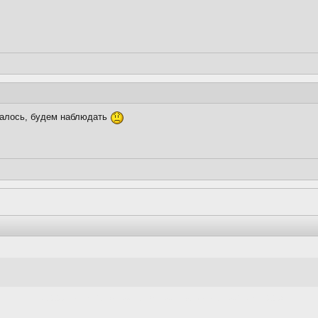
далось, будем наблюдать
[Time: 0.0051s | PHP: 52%, SQL: 48% | SQL запросов: 4| SQL time: 0.0024]