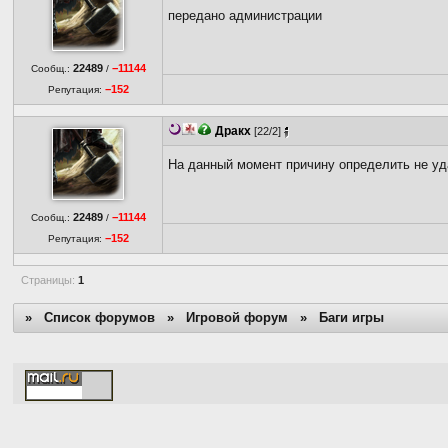
передано администрации
22489
−11144
Сообщ.:
/
−152
Репутация:
Дракх
[22/2]
На данный момент причину определить не у
22489
−11144
Сообщ.:
/
−152
Репутация:
Страницы:
1
»
Список форумов
»
Игровой форум
»
Баги игры