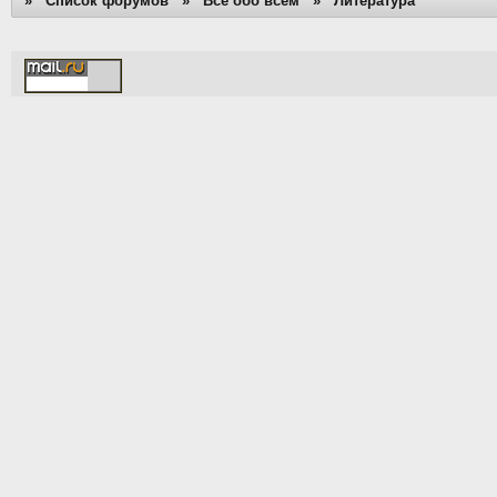
»
Список форумов
»
Все обо всем
»
Литература
[Time: 0.0116s | PHP: 64%