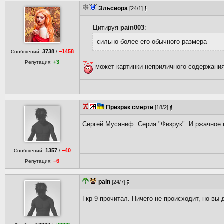
Эльсиора
[24/1]
Цитируя
pain003
:
сильно более его обычного размера
3738
−1458
Сообщений:
/
+3
Репутация:
может картинки неприличного содержани
Призрак смерти
[18/2]
Сергей Мусаниф. Серия "Физрук". И ржачное 
1357
−40
Сообщений:
/
−6
Репутация:
pain
[24/7]
Гкр-9 прочитал. Ничего не происходит, но вы 