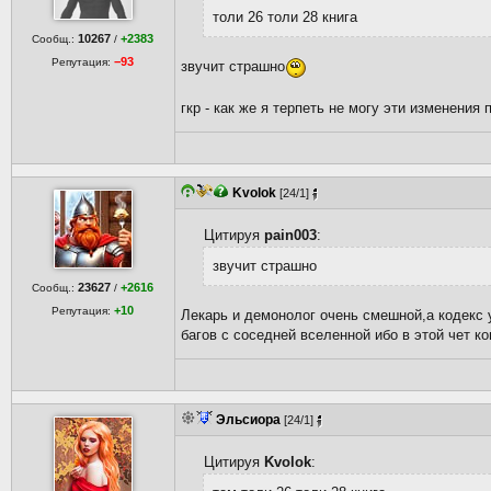
толи 26 толи 28 книга
10267
+2383
Сообщ.:
/
−93
Репутация:
звучит страшно
гкр - как же я терпеть не могу эти изменения
Kvolok
[24/1]
Цитируя
pain003
:
звучит страшно
23627
+2616
Сообщ.:
/
+10
Репутация:
Лекарь и демонолог очень смешной,а кодекс у
багов с соседней вселенной ибо в этой чет к
Эльсиора
[24/1]
Цитируя
Kvolok
: