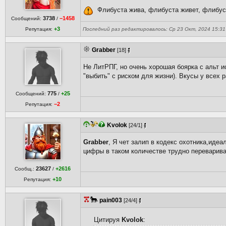
Флибуста жива, флибуста живет, флибуст
3738
−1458
Сообщений:
/
+3
Репутация:
Последний раз редактировалось: Ср 23 Окт, 2024 15:31 
Grabber
[18]
Не ЛитРПГ, но очень хорошая боярка с альт и
"выбить" с риском для жизни). Вкусы у всех ра
775
+25
Сообщений:
/
−2
Репутация:
Kvolok
[24/1]
Grabber
, Я чет залип в кодекс охотника,идеа
цифры в таком количестве трудно переварив
23627
+2616
Сообщ.:
/
+10
Репутация:
pain003
[24/4]
Цитируя
Kvolok
: