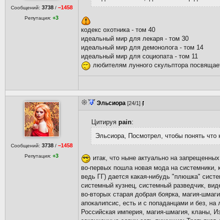
3738
−1458
Сообщений:
/
+3
Репутация:
кодекс охотника - том 40
идеальный мир для лекаря - том 30
идеальный мир для демонолога - том 14
идеальный мир для социопата - том 11
любителям лунного скульптора посвящае
Эльсиора
[24/1]
Цитируя
pain
:
Эльсиора, Посмотрел, чтобы понять что 
3738
−1458
Сообщений:
/
+3
Репутация:
итак, что ныне актуально на запрещенных
во-первых пошла новая мода на системники, к
ведь ГГ) дается какая-нибудь "плюшка" систем
системный кузнец, системный разведчик, вид
во-вторых старая добрая боярка, магия-шмаг
апокалипсис, есть и с попаданцами и без, на
Российская империя, магия-шмагия, кланы, Из