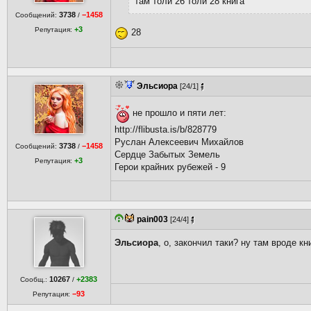
там толи 26 толи 28 книга
3738
−1458
Сообщений:
/
+3
Репутация:
28
Эльсиора
[24/1]
не прошло и пяти лет:
http://flibusta.is/b/828779
Руслан Алексеевич Михайлов
3738
−1458
Сообщений:
/
Сердце Забытых Земель
+3
Репутация:
Герои крайних рубежей - 9
pain003
[24/4]
Эльсиора
, о, закончил таки? ну там вроде к
10267
+2383
Сообщ.:
/
−93
Репутация: