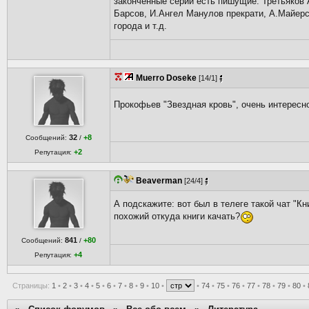
законченные серии есть пишущие: Третьяков
Барсов, И.Ангел Манулов прекрати, А.Майерс
города и т.д.
Muerro Doseke
[14/1]
Прокофьев "Звездная кровь", очень интересн
32
+8
Сообщений:
/
+2
Репутация:
Beaverman
[24/4]
А подскажите: вот был в телеге такой чат "К
похожий откуда книги качать?
841
+80
Сообщений:
/
+4
Репутация:
Страницы:
1
•
2
•
3
•
4
•
5
•
6
•
7
•
8
•
9
•
10
•
•
74
•
75
•
76
•
77
•
78
•
79
•
80
•