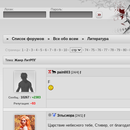
Логин:
Пароль:
»
Список форумов
»
Все обо всем
»
Литература
Страницы:
1
•
2
•
3
•
4
•
5
•
6
•
7
•
8
•
9
•
10
•
•
74
•
75
•
76
•
77
•
78
•
79
•
80
•
Тема:
Жанр ЛитРПГ
pain003
[24/4]
F
10267
+2383
Сообщ.:
/
−93
Репутация:
Эльсиора
[24/1]
Царствие небесного тебе, Стивер, от благода