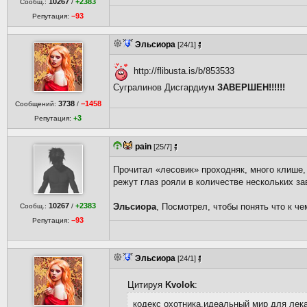
10267
+2383
Сообщ.:
/
−93
Репутация:
Эльсиора
[24/1]
http://flibusta.is/b/853533
Сугралинов Дисгардиум
ЗАВЕРШЕН!!!!!!
3738
−1458
Сообщений:
/
+3
Репутация:
pain
[25/7]
Прочитал «лесовик» проходняк, много клише, 
режут глаз рояли в количестве нескольких з
10267
+2383
Эльсиора
, Посмотрел, чтобы понять что к ч
Сообщ.:
/
−93
Репутация:
Эльсиора
[24/1]
Цитируя
Kvolok
:
кодекс охотника,идеальный мир для лекар