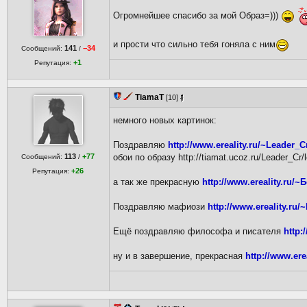
Огромнейшее спасибо за мой Образ=)))
и прости что сильно тебя гоняла с ним
141
−34
Сообщений:
/
+1
Репутация:
TiamaT
[10]
немного новых картинок:
Поздравляю
http://www.ereality.ru/~Leader_C
113
+77
обои по образу
http://tiamat.ucoz.ru/Leader_Cr/
Сообщений:
/
+26
Репутация:
а так же прекрасную
http://www.ereality.ru/
Поздравляю мафиози
http://www.ereality.ru/
Ещё поздравляю философа и писателя
http:
ну и в завершение, прекрасная
http://www.ere