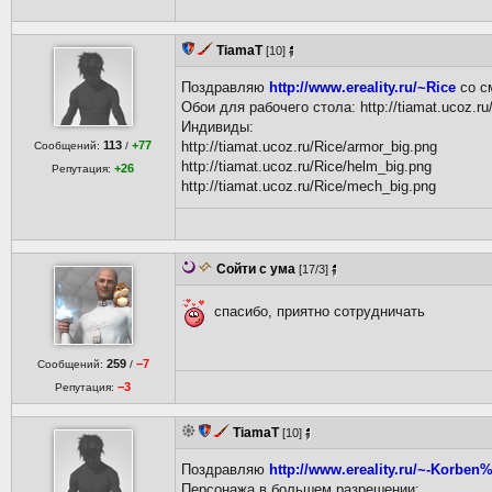
TiamaT
[10]
Поздравляю
http://www.ereality.ru/~Rice
со с
Обои для рабочего стола:
http://tiamat.ucoz.r
Индивиды:
113
+77
http://tiamat.ucoz.ru/Rice/armor_big.png
Сообщений:
/
http://tiamat.ucoz.ru/Rice/helm_big.png
+26
Репутация:
http://tiamat.ucoz.ru/Rice/mech_big.png
Сойти с ума
[17/3]
спасибо, приятно сотрудничать
259
−7
Сообщений:
/
−3
Репутация:
TiamaT
[10]
Поздравляю
http://www.ereality.ru/~-Korben%
Персонажа в большем разрешении: