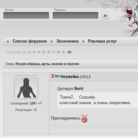
Логин:
Пароль:
»
Список форумов
»
Экономика
»
Реклама услуг
Страницы:
1
•
2
•
3
•
4
•
5
•
6
•
7
•
8
•
9
•
10
Тема:
Рисую образы, арты, значки и прочее
Неумейка
[19/1]
Цитируя
Berti
:
TiamaT, Спасибо
классный значок и очень опеpативно
124
+7
Сообщений:
/
+1
Репутация:
Присоеденяюсь