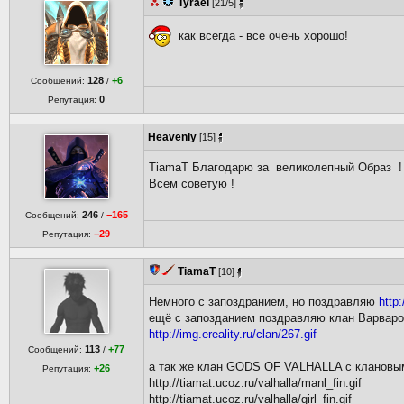
Tyrael
[21/5]
как всегда - все очень хорошо!
128
+6
Сообщений:
/
0
Репутация:
Heavenly
[15]
TiamaT Благодарю за великолепный Образ !
Всем советую !
246
−165
Сообщений:
/
−29
Репутация:
TiamaT
[10]
Немного с запоздранием, но поздравляю
http
ещё с запозданием поздравляю клан Варваров
http://img.ereality.ru/clan/267.gif
113
+77
Сообщений:
/
а так же клан GODS OF VALHALLA с клановы
+26
Репутация:
http://tiamat.ucoz.ru/valhalla/manl_fin.gif
http://tiamat.ucoz.ru/valhalla/girl_fin.gif