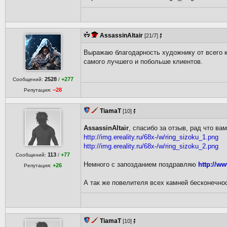
AssassinAltair
[21/7]
Выражаю благодарность художнику от всего к
самого лучшего и побольше клиентов.
2528
+277
Сообщений:
/
−28
Репутация:
TiamaT
[10]
AssassinAltair
, спасибо за отзыв, рад что ва
http://img.ereality.ru/68x-/w/ring_sizoku_1.png
http://img.ereality.ru/68x-/w/ring_sizoku_2.png
113
+77
Сообщений:
/
Немного с запозданием поздравляю
http://ww
+26
Репутация:
А так же повелителя всех камней бесконечно
TiamaT
[10]