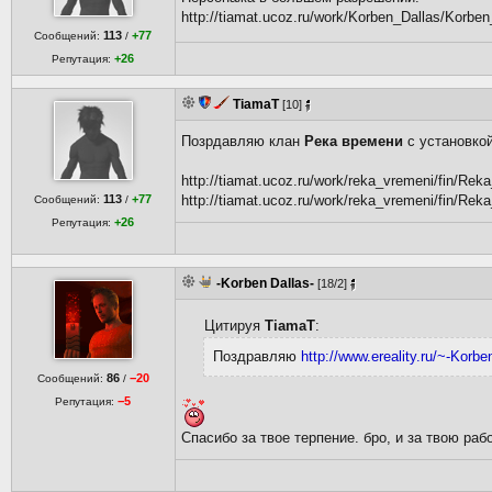
http://tiamat.ucoz.ru/work/Korben_Dallas/Korbe
113
+77
Сообщений:
/
+26
Репутация:
TiamaT
[10]
Позрдавляю клан
Река времени
с установкой
http://tiamat.ucoz.ru/work/reka_vremeni/fin/Reka_
113
+77
http://tiamat.ucoz.ru/work/reka_vremeni/fin/Reka
Сообщений:
/
+26
Репутация:
-Korben Dallas-
[18/2]
Цитируя
TiamaT
:
Поздравляю
http://www.ereality.ru/~-Korb
86
−20
Сообщений:
/
−5
Репутация:
Спасибо за твое терпение. бро, и за твою рабо