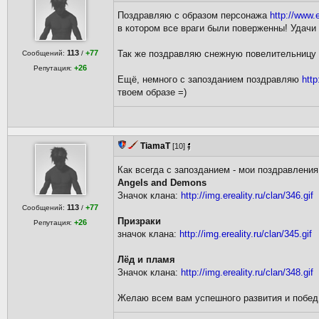
Поздравляю с образом персонажа
http://www.
в котором все враги были поверженны! Удачи в 
113
+77
Так же поздравляю снежную повелительницу
Сообщений:
/
+26
Репутация:
Ещё, немного с запозданием поздравляю
http
твоем образе =)
TiamaT
[10]
Как всегда с запозданием - мои поздравления
Angels and Demons
Значок клана:
http://img.ereality.ru/clan/346.gif
113
+77
Сообщений:
/
Призраки
+26
Репутация:
значок клана:
http://img.ereality.ru/clan/345.gif
Лёд и пламя
Значок клана:
http://img.ereality.ru/clan/348.gif
Желаю всем вам успешного развития и побед,