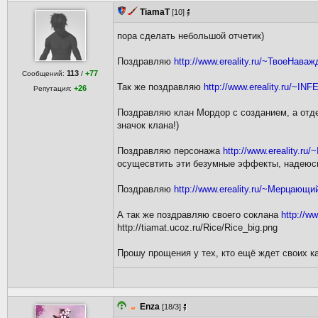
TiamaT
[10]
пора сделать небольшой отчетик)
Поздравляю
http://www.ereality.ru/~ТвоеНава
113
+77
Сообщений:
/
Так же поздравляю
http://www.ereality.ru/~I
+26
Репутация:
Поздравляю клан Мордор с созданием, а отд
значок клана!)
Поздравляю персонажа
http://www.ereality.ru
осущесвтить эти безумные эффекты, надеюсь
Поздравляю
http://www.ereality.ru/~Мерцающ
А так же поздравляю своего соклана
http://ww
http://tiamat.ucoz.ru/Rice/Rice_big.png
Прошу прощения у тех, кто ещё ждет своих ка
Enza
[18/3]