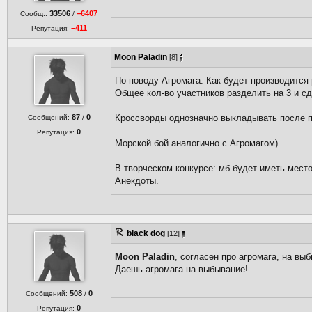
33506
−6407
Сообщ.:
/
−411
Репутация:
Moon Paladin
[8]
По поводу Агромага: Как будет производится
Общее кол-во участников разделить на 3 и сд
87
0
Кроссворды однозначно выкладывать после п
Сообщений:
/
0
Репутация:
Морской бой аналогично с Агромагом)
В творческом конкурсе: мб будет иметь место
Анекдоты.
black dog
[12]
Moon Paladin
, согласен про агромага, на вы
Даешь агромага на выбывание!
508
0
Сообщений:
/
0
Репутация: