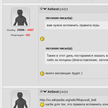
AirDevil
[14/2]
nicronom писал(а):
вам нужно вспомнить правила игры
33506
−6407
Сообщ.:
/
−411
Репутация:
nicronom писал(а):
Также в этот день постараемся оказать в
либо за полцены (благославление, заточка
много желающих будет )
AirDevil
[14/2]
http://ru.wikipedia.org/wiki/Морской_бой
кагбе для тех, кто правила вспомнить хоч