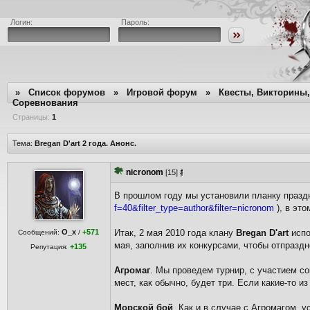
Логин:
Пароль:
»
Список форумов
»
Игровой форум
»
Квесты, Викторины,
Соревнования
Страницы:
1
Тема:
Bregan D'art 2 года. Анонс.
nicronom
[15]
В прошлом году мы установили планку празд
f=40&filter_type=author&filter=nicronom
), в эт
O_x
+571
Итак, 2 мая 2010 года клану
Bregan D'art
испо
Сообщений:
/
мая, заполнив их конкурсами, чтобы отпразд
+135
Репутация:
Агромаг
. Мы проведем турнир, с участием со
мест, как обычно, будет три. Если какие-то и
Морской бой
. Как и в случае с Агромагом, 