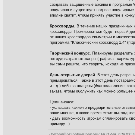
создавать защищенные архивы в программе WinR
популярна и существует под все популярные 
вполне хватит, чтобы принять участие в конкур
Кроссворды
. В течение наших праздничных
кроссворды. Премироваться будет первый де
от наших кроссвордов симметрии и множестве
программа "Классический кроссворд 1.4" (http:
Творческий конкурс
. Планируем разделить э
нетрудозатратные жанры (графика - карикатур
вы сами решите, что творить, исходя из приз
День открытых дверей
. В этот день разреш
премироваться. Также в этот день постараемс
и т.д.) либо за полцены (благославление, зат
заказа, чтобы обслужить как можно большее к
Цели анонса:
- услышать какие-то предварительные отзывы 
ваше мнение, в какое время стоит выкладыват
- дать возможность игрокам спланировать св
примеру. :)
Последний раз редактировалось: Ср 21 Апр, 2010 0:11 nic