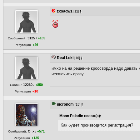
zxsaqw1
[12]
3125
+169
Сообщений:
/
+46
Репутация:
Real Loki
[16]
имхо на на решение кроссворда надо давать 
исключить сразу
12260
+850
Сообщ.:
/
−10
Репутация:
nicronom
[15]
Moon Paladin писал(а):
Как будет производится регистрация?
O_x
+571
Сообщений:
/
+135
Репутация: