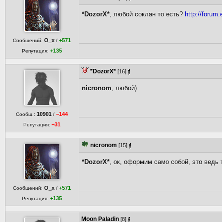
*DozorX*
, любой соклан то есть?
http://forum.
O_x
+571
Сообщений:
/
+135
Репутация:
*DozorX*
[16]
nicronom
, любой)
10901
−144
Сообщ.:
/
−31
Репутация:
nicronom
[15]
*DozorX*
, ок, оформим само собой, это ведь 
O_x
+571
Сообщений:
/
+135
Репутация:
Moon Paladin
[8]