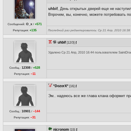
uhbif
, День открытых дверей еще не наступи
Впрочем, вы, конечно, можете потребовать по
O_x
+571
Сообщений:
/
+135
Репутация:
Последний раз редактировалось: Ср 21 Апр, 2010 16:38 n
uhbif
[12/3]
Удалено Ср 21 Апр, 2010 16:44 пользователем SaintDr
12308
+528
Сообщ.:
/
−11
Репутация:
*DozorX*
[16]
Эм.. надеюсь все же глава клана оформит пр
10901
−144
Сообщ.:
/
−31
Репутация:
nicronom
[15]