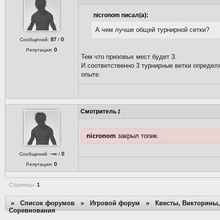
nicronom писал(а):
А чем лучше общей турнирной сетки?
87
0
Сообщений:
/
0
Репутация:
Тем что призовых мест будет 3.
И соответственно 3 турнирные ветки определ
опыте.
Смотритель
nicronom
закрыл топик.
−∞
0
Сообщений:
/
0
Репутация:
Страницы:
1
»
Список форумов
»
Игровой форум
»
Квесты, Викторины,
Соревнования