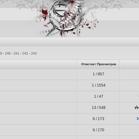
39
•
240
•
241
•
242
•
243
Ответов / Просмотров
1 / 957
1 / 1554
1 / 47
13 / 548
6 / 173
6 / 170