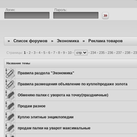
Логин:
Пароль:
»
Список форумов
»
Экономика
»
Реклама товаров
Страницы:
1
•
2
•
3
•
4
•
5
•
6
•
7
•
8
•
9
•
10
•
•
234
•
235
•
236
•
237
•
238
•
2
Название темы
Правила раздела "Экономика"
Правила размещения объявление по купле/продаже золота
Обменяю палки с уворота на точку(праздничные)
Продам разное
Куплю элитные энциклопедии
продам палки на уварот максимальные