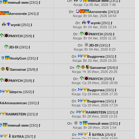
От:
темный мим
[23/1]
темный мим
[23/1]
Когда: Ср 05 Авг, 2026 7:46
От:
Ангелочёк
[24/1]
Ангелочёк
[24/1]
Когда: Вт 04 Авг, 2026 18:54
От:
wynki
[25/1]
wynki
[25/1]
Когда: Вт 04 Авг, 2026 12:14
От:
PANYCH
[25/9]
PANYCH
[25/9]
Когда: Вт 04 Авг, 2026 11:15
От:
JEI-DI
[19/1]
JEI-DI
[19/1]
Когда: Вт 04 Авг, 2026 8:23
От:
Выдрочка
[15/1]
HoolyGun
[23/1]
Когда: Вс 02 Авг, 2026 15:20
От:
Sanvarvar
[25/4]
Sanvarvar
[25/9]
Когда: Чт 30 Июл, 2026 20:26
От:
PANYCH
[25/9]
PANYCH
[25/9]
Когда: Ср 29 Июл, 2026 18:08
От:
Выдрочка
[15/1]
Шерсть
[15/2]
Когда: Ср 29 Июл, 2026 17:25
От:
Выдрочка
[15/1]
АААпокалипсис
[10/1]
Когда: Ср 29 Июл, 2026 17:24
От:
RAMMSTEIN
[22/1]
RAMMSTEIN
[22/1]
Когда: Вт 28 Июл, 2026 13:15
От:
темный мим
[23/1]
темный мим
[23/1]
Когда: Вт 28 Июл, 2026 1:54
От:
БУЛКА
[25/4]
БУЛКА
[25/7]
Когда: Пн 27 Июл, 2026 23:50