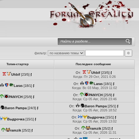
фильтр:
Топик-стартер
Последнее сообщение
От:
Uhbif
[23/5]
Uhbif
[23/5]
Когда: Пт 29 Окт, 2021 0:26
От:
Laras
[18/1]
Laras
[18/1]
Когда: Вс 03 Мар, 2019 11:02
От:
PANYCH
[25/9]
PANYCH
[25/9]
Когда: Ср 05 Авг, 2026 23:46
От:
Baron Pampa
[25/1]
Baron Pampa
[24/3]
Когда: Ср 05 Авг, 2026 18:52
От:
Выдрочка
[15/1]
Выдрочка
[15/1]
Когда: Ср 05 Авг, 2026 13:02
От:
ramzik
[25/2]
ramzik
[25/2]
Когда: Ср 05 Авг, 2026 11:31