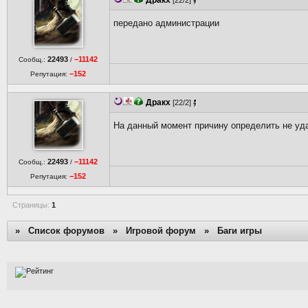
Дракх
[22/2]
передано администрации
22493
−11142
Сообщ.:
/
−152
Репутация:
Дракх
[22/2]
На данный момент причину определить не у
22493
−11142
Сообщ.:
/
−152
Репутация:
Страницы:
1
»
Список форумов
»
Игровой форум
»
Баги игры
[Time: 0.0024s | PHP: 67%