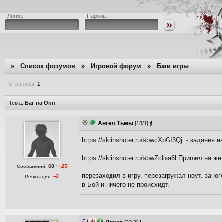
Логин:
Пароль:
»
Список форумов
»
Игровой форум
»
Баги игры
Страницы:
1
Тема:
Баг на Опп
Ангел Тьмы
[18/1]
https://skrinshoter.ru/sbwcXpGI3Qj - задания
https://skrinshoter.ru/sbwZcliaa6l Пришел на 
60
−25
Сообщений:
/
перезаходил в игру. перезагружал ноут. зано
−2
Репутация:
в Бой и ничего не происхидт.