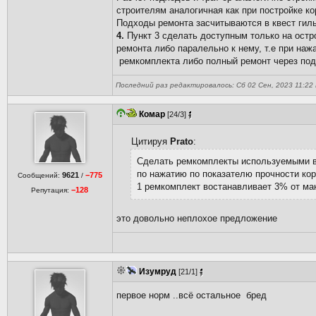
строителям аналогичная как при постройке к
Подходы ремонта засчитываются в квест гил
4.
Пункт 3 сделать доступным только на остро
ремонта либо паралельно к нему, т.е при на
ремкомплекта либо полный ремонт через под
Последний раз редактировалось: Сб 02 Сен, 2023 11:22 Pr
Комар
[24/3]
Цитируя
Prato
:
Сделать ремкомплекты используемыми в
по нажатию по показателю прочности кор
9621
−775
Сообщений:
/
1 ремкомплект востанавливает 3% от ма
−128
Репутация:
это довольно неплохое предложение
Изумруд
[21/1]
первое норм ..всё остальное бред