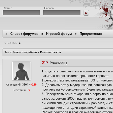
Логин:
Пароль:
»
Список форумов
»
Игровой форум
»
Предложения
Страницы:
1
Тема:
Ремонт кораблей и Ремкомплекты
Prato
[20/6]
1.
Сделать ремкомплекты используемыми в мо
нажатию по показателю прочности корабля:
1 ремкомплект востанавливает 3% от максим
3504
−128
2.
Добавить ветку модернизации, завязанную 
Сообщений:
/
прокачке на +5 ремкомплект будет востанавл
−6
Репутация:
3.
Переделать ремонт корабля в порту по ана
взнос за ремонт 2000 пиастр, для ремонта н
лицензия гильдии строителей и рар/гилд инс
нахождениие в гильдии строителей влияет на
Расчет подходов и трат ор аналогично стройк