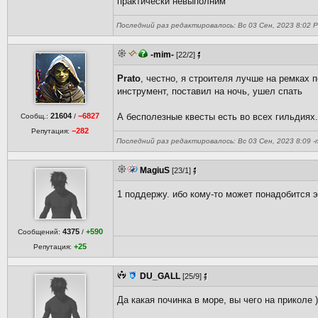
практически невыполним
Последний раз редактировалось: Вс 03 Сен, 2023 8:02 Pra
-mim-
[22/2]
Prato
, честно, я строителя лучше на ремках 
инструмент, поставил на ночь, ушел спать
21604
−6827
А бесполезные квесты есть во всех гильдиях
Сообщ.:
/
−282
Репутация:
Последний раз редактировалось: Вс 03 Сен, 2023 8:09 -mi
MagiuS
[23/1]
1 поддержу. ибо кому-то может понадобится 
4375
+590
Сообщений:
/
+25
Репутация:
DU_GALL
[25/9]
Да какая починка в море, вы чего на приколе )