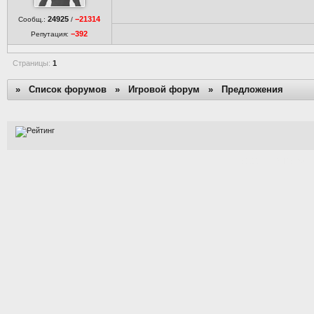
24925
−21314
Сообщ.:
/
−392
Репутация:
Страницы:
1
»
Список форумов
»
Игровой форум
»
Предложения
[Time: 0.004s | PHP: 53%,