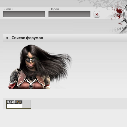
Логин:
Пароль:
»
Список форумов
[Time: 0.001s | PHP: 68%,