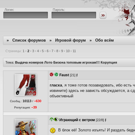
Логин:
Пароль:
»
Список форумов
»
Игровой форум
»
Обо всём
Страницы:
1
•
2
•
3
•
4
•
5
•
6
•
7
•
8
•
9
•
10
•
11
Тема:
Выдача номеров Лото Бизона топовым игрокам!!! Корупция
Faust
[21]
гласка
, я тоже готов позавидовать, ибо есть 
извините) здесь не зависть обсуждается, а 
объективный
10113
−630
Сообщ.:
/
−39
Репутация:
Играющий с ветром
[22/8]
В блок её! Золото изъять! И раздать бе