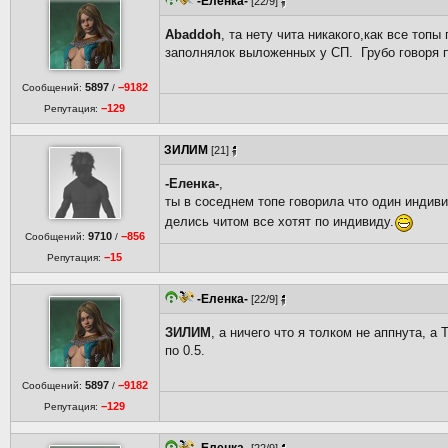
-Еленка-
[22/9]
Abaddoh
, та нету чита никакого,как все топ
заполнялок выложенных у СП. Грубо говоря 
5897
−9182
Сообщений:
/
−129
Репутация:
ЗИЛИМ
[21]
-Еленка-
,
ты в соседнем топе говорила что один индиви
делись читом все хотят по индивиду.
9710
−856
Сообщений:
/
−15
Репутация:
-Еленка-
[22/9]
ЗИЛИМ
, а ничего что я толком не аппнута, 
по 0.5.
5897
−9182
Сообщений:
/
−129
Репутация: