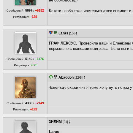
не собираюсь)))
5897
−9182
Кстати необр тоже частенько джек снимает и 
Сообщений:
/
−129
Репутация:
Laras
[15]
ГРАФ ЛЕКСУС
, Проверила ваши и Еленкины л
нормально с шансами выигрыша. Если вы и Ел
5140
+1176
Сообщений:
/
+58
Репутация:
Abaddoh
[22/8]
-Еленка-
, скажи чит я тоже хочу путь потом 
4330
−2149
Сообщений:
/
−192
Репутация:
ЗИЛИМ
[21]
Laras
,