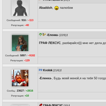
Abaddoh
,
палюбом
916
−113
Сообщений:
/
−40
Репутация:
-Еленка-
[22/9]
ГРАФ ЛЕКСУС
, разбирайся))) мне нет дела до
5897
−9182
Сообщений:
/
−129
Репутация:
Kvolok
[21/6]
-Еленка-
, Будь моей женой,я на тебя 50 гол
23627
+2616
Сообщ.:
/
+10
Репутация:
ГРАФ ЛЕКСУС
[20]