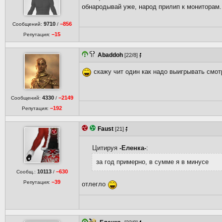
обнародывай уже, народ прилип к мониторам.
9710
−856
Сообщений:
/
−15
Репутация:
Abaddoh
[22/8]
скажу чит один как надо выигрывать смо
4330
−2149
Сообщений:
/
−192
Репутация:
Faust
[21]
Цитируя
-Еленка-
:
за год примерно, в сумме я в минусе
10113
−630
Сообщ.:
/
−39
Репутация:
отлегло