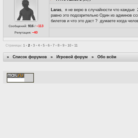
Laras
, я не верю в случайности что каждые 
равно это подозрительно Один из админов сс
билетов и что это даст ? думаете когда чело
916
−113
Сообщений:
/
−40
Репутация:
Страницы:
1
•
2
•
3
•
4
•
5
•
6
•
7
•
8
•
9
•
10
•
11
»
Список форумов
»
Игровой форум
»
Обо всём
[Time: 0.0048s | PHP: 64%