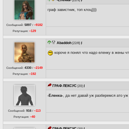
-Еленка-
[22/9]
граф завистник, топ клоц))))
5897
−9182
Сообщений:
/
−129
Репутация:
Abaddoh
[22/8]
короче я понял что надо еленку в жены чт
4330
−2149
Сообщений:
/
−192
Репутация:
ГРАФ ЛЕКСУС
[20]
-Еленка-
, да нет давай уж разберемся ато уж
916
−113
Сообщений:
/
−40
Репутация:
ГРАФ ЛЕКСУС
[20]