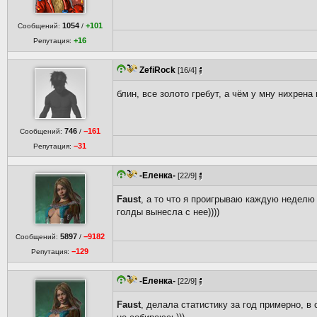
1054
+101
Сообщений:
/
+16
Репутация:
ZefiRock
[16/4]
блин, все золото гребут, а чём у мну нихрена
746
−161
Сообщений:
/
−31
Репутация:
-Еленка-
[22/9]
Faust
, а то что я проигрываю каждую неделю п
голды вынесла с нее))))
5897
−9182
Сообщений:
/
−129
Репутация:
-Еленка-
[22/9]
Faust
, делала статистику за год примерно, в 