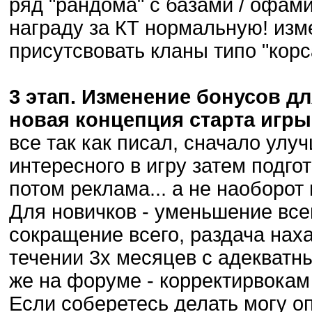
ряд "рандома" с базами / офами
награду за КТ нормальную! изме
присутсвовать кланы типо "корса
3 этап. Изменение бонусов дл
новая концепция старта игры
все так как писал, сначало улу
интересного в игру затем подг
потом реклама... а не наоборот 
Для новичков - уменьшение всег
сокращение всего, раздача наха
течении 3х месяцев с адекватны
же на форуме - корректирвокам 
Если соберетесь делать могу оп