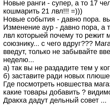
Новые ранги - супер, а то 17 че
кошмарить 21 лвл!!! =)))
Новые события - давно пора. в
Изменение аур - давно пора, а т
лвл которыей почему то режит 
союзнику... с чего вдруг??? Маг
введут, только не забывайте вв
неделю...
а) так вы не раздадите тем у ко
б) заставите ради новых плюше
Где посмотреть новшества мага
какие товары добавить ? видимо
Дракха дадут дельный совет ...