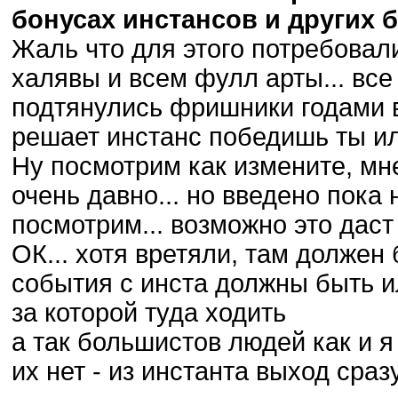
бонусах инстансов и других 
Жаль что для этого потребовалис
халявы и всем фулл арты... все
подтянулись фришники годами в
решает инстанс победишь ты или
Ну посмотрим как измените, мн
очень давно... но введено пока 
посмотрим... возможно это даст
ОК... хотя вретяли, там должен
события с инста должны быть 
за которой туда ходить
а так большистов людей как и я
их нет - из инстанта выход сраз