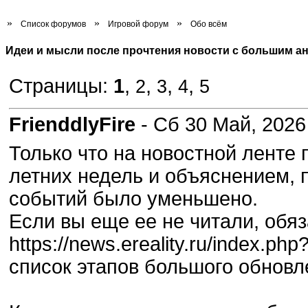
»
»
»
Список форумов
Игровой форум
Обо всём
Идеи и мысли после прочтения новости с большим а
Страницы:
1
,
,
,
,
2
3
4
5
FrienddlyFire
- Сб 30 Май, 2026
Только что на новостной ленте
летних недель и объяснением, 
событий было уменьшено.
Если вы еще ее не читали, обя
https://news.ereality.ru/index.p
список этапов большого обновл