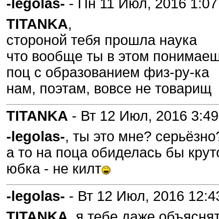
-legolas-
- Пн 11 Июл, 2016 1:07
TITANKA
,
стороной тебя прошла наука
что вообще ты в этом понимае
поц с образованием физ-ру-ка
нам, поэтам, вовсе не товарищ
TITANKA
- Вт 12 Июл, 2016 3:49
-legolas-
, ты это мне? серьёзно
а то на поца обиделась бы крут
юбка - не килт
-legolas-
- Вт 12 Июл, 2016 12:4
TITANKA
, я тебе даже объясня