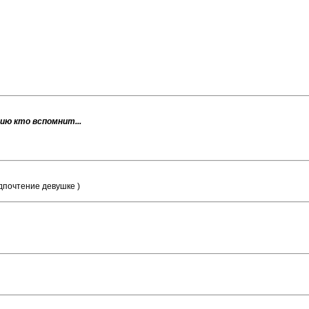
цию кто вспомнит...
дпочтение девушке )