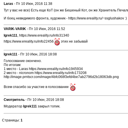
Laras
- Пт 10 Июн, 2016 11:38
Тут у вас не все) Есть еще КоТ (он же Бешеный Кот, он же Хранитель Печали) h
И боец невидимого фронта, художник - https://www.ereality.ru/~ssglushakov :)
VARIK-VARIK
- Пт 10 Июн, 2016 11:52
Igrek111
, https://www.ereality.ru/info31340
https://www.ereality.ru/info22456
этих не забывай
Igrek111
- Пт 10 Июн, 2016 18:08
Голосование окончено.
По итогам:
1 место - Laras https://www.ereality.ru/info1945934
2 место - nicronom https://www.ereality.ru/info173208
http://image.prntscr.com/image/4bfc068f3efd4be7ab2796d2b18063db.png
Всем спасибо за участие в голосовании
Смотритель
- Пт 10 Июн, 2016 18:08
Модератор
Igrek111
закрыл топик.
Страницы:
1