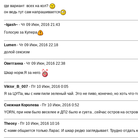
где вариант всех на кол?
он ведь тут сам напрашивается
~Igash~
- Чт 09 Июн, 2016 21:43
Голосую за Купера
Lumen
- Чт 09 Июн, 2016 22:18
долой сексизм
Оветганна
- Чт 09 Июн, 2016 22:38
Шкар норм.Я за него.
Viktor_B_007
- Пт 10 Июн, 2016 0:05
Я за ЦУПа, мы с ним пили зеленый чай. Это не пиво, конечно, но хоть что-т
Снежная Королева
- Пт 10 Июн, 2016 0:52
YORN, при нем было веселее и ДП2 было и суета...сейчас остров на острове
Theosy
- Пт 10 Июн, 2016 10:16
С нами общается только Ларас. И шкар редко заглядывает. Трудно отдать ко