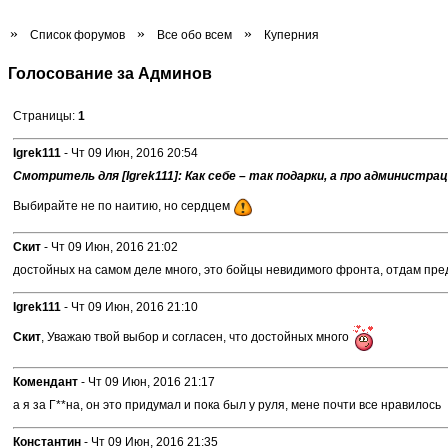
»
»
»
Список форумов
Все обо всем
Куперния
Голосование за Админов
Страницы:
1
Igrek111
- Чт 09 Июн, 2016 20:54
Смотритель для [Igrek111]: Как себе – так подарки, а про администра
Выбирайте не по наитию, но сердцем
Скит
- Чт 09 Июн, 2016 21:02
достойных на самом деле много, это бойцы невидимого фронта, отдам пре
Igrek111
- Чт 09 Июн, 2016 21:10
Скит
, Уважаю твой выбор и согласен, что достойных много
Комендант
- Чт 09 Июн, 2016 21:17
а я за Г**на, он это придумал и пока был у руля, мене почти все нравилось
Константин
- Чт 09 Июн, 2016 21:35